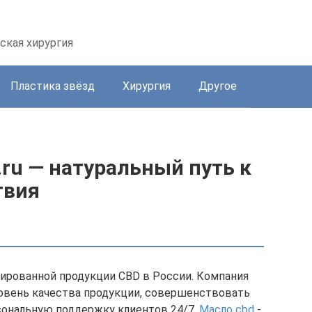
ская хирургия
Пластика звёзд
Хирургия
Другое
ru — натуральный путь к
твия
цированной продукции CBD в России. Компания
овень качества продукции, совершенствовать
сональную поддержку клиентов 24/7.
Масло cbd
-