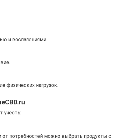
ью и воспалениями.
вие.
ле физических нагрузок.
heCBD.ru
т учесть:
ти от потребностей можно выбрать продукты с