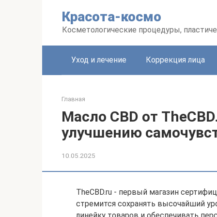
Перейти
Красота-космо
к
контенту
Косметологические процедуры, пластиче
Уход и лечение
Коррекция лица
Главная
Масло CBD от TheCBD.
улучшению самочувс
10.05.2025
TheCBD.ru - первый магазин сертифи
стремится сохранять высочайший ур
линейку товаров и обеспечивать пер