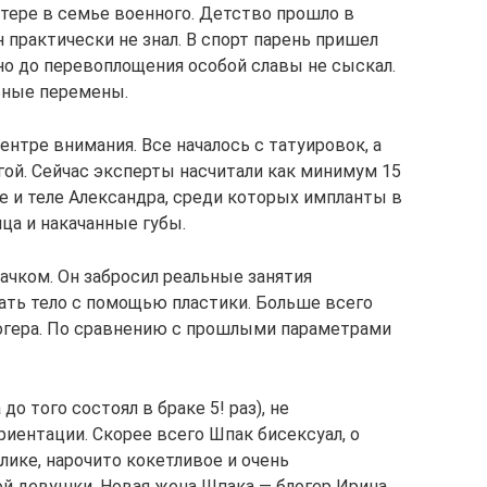
итере в семье военного. Детство прошло в
н практически не знал. В спорт парень пришел
но до перевоплощения особой славы не сыскал.
ьные перемены.
ентре внимания. Все началось с татуировок, а
гой. Сейчас эксперты насчитали как минимум 15
е и теле Александра, среди которых импланты в
ца и накачанные губы.
чком. Он забросил реальные занятия
ать тело с помощью пластики. Больше всего
огера. По сравнению с прошлыми параметрами
до того состоял в браке 5! раз), не
иентации. Скорее всего Шпак бисексуал, о
лике, нарочито кокетливое и очень
 девушки. Новая жена Шпака — блогер Ирина