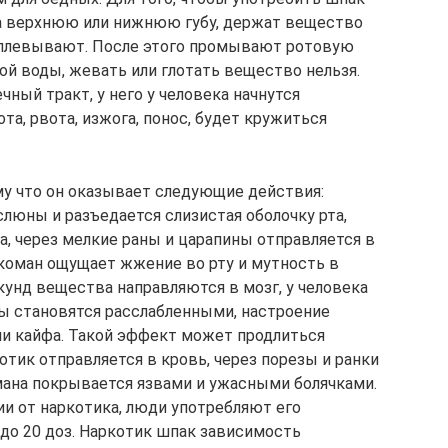
за верхнюю или нижнюю губу, держат вещество
выплевывают. После этого промывают ротовую
й воды, жевать или глотать вещество нельзя.
ный тракт, у него у человека начнутся
а, рвота, изжога, понос, будет кружиться
у что он оказывает следующие действия:
люны и разъедается слизистая оболочку рта,
, через мелкие раны и царапины отправляется в
коман ощущает жжение во рту и мутность в
екунд вещества направляются в мозг, у человека
ы становятся расслабленными, настроение
нии кайфа. Такой эффект может продлиться
котик отправляется в кровь, через порезы и ранки
омана покрывается язвами и ужасными болячками.
ии от наркотика, люди употребляют его
 до 20 доз. Наркотик шпак зависимость