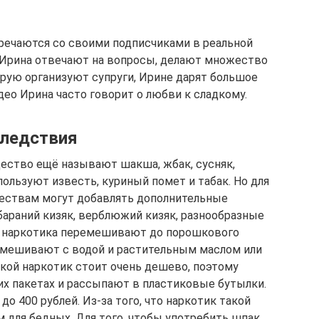
тречаются со своими подписчиками в реальной
 Ирина отвечают на вопросы, делают множество
орую организуют супруги, Ирине дарят большое
део Ирина часто говорит о любви к сладкому.
следствия
щество ещё называют шакша, жбак, сусняк,
пользуют известь, куриный помет и табак. Но для
ществам могут добавлять дополнительные
бараний кизяк, верблюжий кизяк, разнообразные
о наркотика перемешивают до порошкового
смешивают с водой и растительным маслом или
кой наркотик стоит очень дешево, поэтому
х пакетах и рассыпают в пластиковые бутылки.
до 400 рублей. Из-за того, что наркотик такой
для бедных. Для того, чтобы употребить шпак