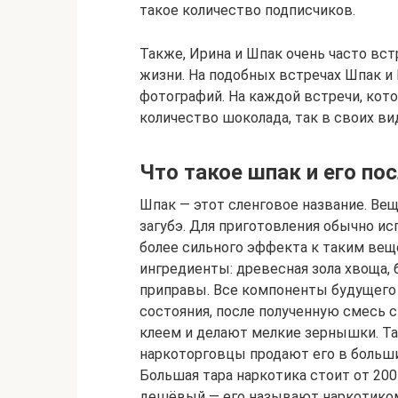
такое количество подписчиков.
Также, Ирина и Шпак очень часто вс
жизни. На подобных встречах Шпак и
фотографий. На каждой встречи, кот
количество шоколада, так в своих ви
Что такое шпак и его по
Шпак — этот сленговое название. Ве
загубэ. Для приготовления обычно ис
более сильного эффекта к таким ве
ингредиенты: древесная зола хвоща, 
приправы. Все компоненты будущег
состояния, после полученную смесь 
клеем и делают мелкие зернышки. Та
наркоторговцы продают его в больши
Большая тара наркотика стоит от 200 
дешёвый — его называют наркотиком 