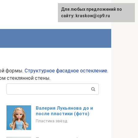
Для любых предложений по
сайту: kraskow@cp9.ru
ной формы.
Структурное фасадное остекление
.
ом стеклянной стены.
Поиск:
Валерия Лукьянова до и
после пластики (фото)
Пластика звёзд