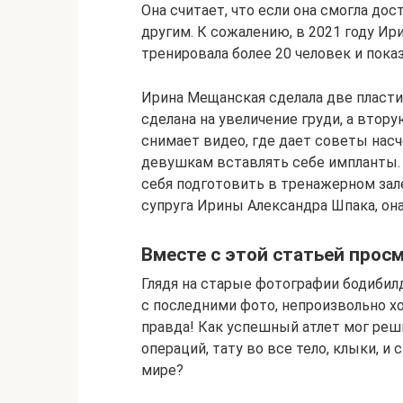
Она считает, что если она смогла дос
другим. К сожалению, в 2021 году Ир
тренировала более 20 человек и пока
Ирина Мещанская сделала две пласти
сделана на увеличение груди, а втору
снимает видео, где дает советы насч
девушкам вставлять себе импланты. 
себя подготовить в тренажерном зале
супруга Ирины Александра Шпака, она
Вместе с этой статьей прос
Глядя на старые фотографии бодибилд
с последними фото, непроизвольно хоч
правда! Как успешный атлет мог реш
операций, тату во все тело, клыки, и
мире?