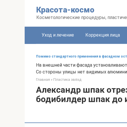
Перейти
Красота-космо
к
контенту
Косметологические процедуры, пластиче
Уход и лечение
Коррекция лица
Помимо стандартного применения в фасадном осте
На внешней части фасада установливаю
Со стороны улицы нет видимых алюминие
Главная
»
Пластика звёзд
Александр шпак отрез
бодибилдер шпак до 