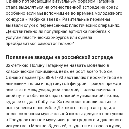
Однако потрясающим визуальным образом Гагарина
стала выделяться на отечественной эстраде не сразу,
особенно если мы вспомним её во времена молодежного
конкурса «Фабрика звезд». Разительные перемены
вызвали слухи о перенесенных пластических операциях.
Действительно ли популярная артистка прибегла к
услугам пластических хирургов или сумела
преобразиться самостоятельно?
Появление звезды на российской эстраде
32-летнюю Полину Гагарину не назвать моделью в
классическом понимании, ведь ее рост всего 166 см.
Однако параметры 88-61-90 заставляют восхититься ее
нынешним телом и подтянутой фигурой. Правда, прежде
чем стать международной звездой, Полина начинала
свой путь с обычной саратовской музыкальной школы,
куда ее отдала бабушка. Затем последовали сольные
выступления в ансамбле Детского театра эстрады, а
после окончания музыкальной школы девушка поступила
в Государственное музучилище эстрадного и джазового
искусства в Москве. Здесь ей, студентке второго курса,