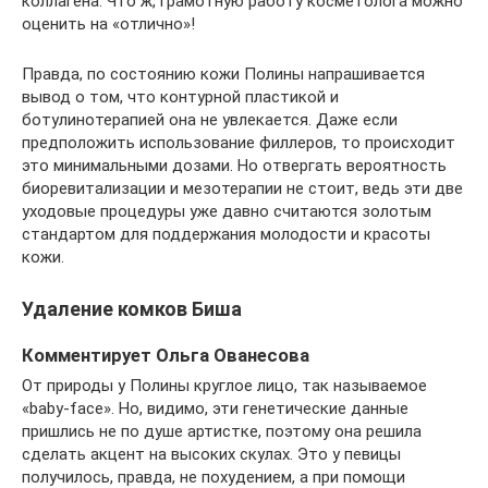
коллагена. Что ж, грамотную работу косметолога можно
оценить на «отлично»!
Правда, по состоянию кожи Полины напрашивается
вывод о том, что контурной пластикой и
ботулинотерапией она не увлекается. Даже если
предположить использование филлеров, то происходит
это минимальными дозами. Но отвергать вероятность
биоревитализации и мезотерапии не стоит, ведь эти две
уходовые процедуры уже давно считаются золотым
стандартом для поддержания молодости и красоты
кожи.
Удаление комков Биша
Комментирует Ольга Ованесова
От природы у Полины круглое лицо, так называемое
«baby-face». Но, видимо, эти генетические данные
пришлись не по душе артистке, поэтому она решила
сделать акцент на высоких скулах. Это у певицы
получилось, правда, не похудением, а при помощи