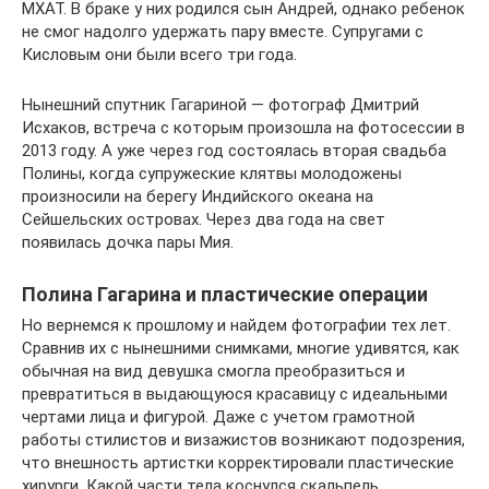
МХАТ. В браке у них родился сын Андрей, однако ребенок
не смог надолго удержать пару вместе. Супругами с
Кисловым они были всего три года.
Нынешний спутник Гагариной — фотограф Дмитрий
Исхаков, встреча с которым произошла на фотосессии в
2013 году. А уже через год состоялась вторая свадьба
Полины, когда супружеские клятвы молодожены
произносили на берегу Индийского океана на
Сейшельских островах. Через два года на свет
появилась дочка пары Мия.
Полина Гагарина и пластические операции
Но вернемся к прошлому и найдем фотографии тех лет.
Сравнив их с нынешними снимками, многие удивятся, как
обычная на вид девушка смогла преобразиться и
превратиться в выдающуюся красавицу с идеальными
чертами лица и фигурой. Даже с учетом грамотной
работы стилистов и визажистов возникают подозрения,
что внешность артистки корректировали пластические
хирурги. Какой части тела коснулся скальпель,