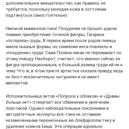
дополнительное вмешательство, как правило, не
требуется, поскольку молодая кожа в состоянии
подтянуться самостоятельно.
Никакой маммопластики! Похудение не прошло даром:
помимо приобретения точеной фигуры, Гагарина
«потеряла» грудь. В первое время после родов певица
имела пышные формы, но снижение веса повлекло и
«похудение» груди. Сама Полина никак не переживает по
этому поводу. Наоборот, считает, что именно сейчас ее
фигура пропорциональна, а большой размер груди ей ни к
чему. Что ж, в этом пункте артистка сказала правду, ведь
ее бюст исключительно натурален и не имеет
имплантов.
Исполнительница хитов «Попроси у облаков» и «Драмы
больше нет» отвергает все обвинения в увлечении
пластикой. Однако наблюдательные поклонники и
авторитетные эксперты всё-таки не оставили
незамеченными перенесенные ею блефаропластику и
удаление комков Биша. Эти операции идеально