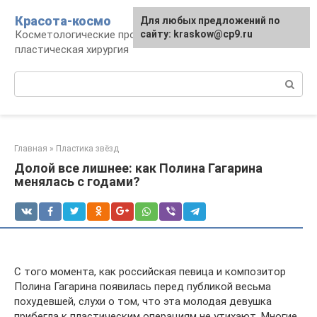
Перейти
Красота-космо
Для любых предложений по
к
Косметологические процедуры,
сайту: kraskow@cp9.ru
контенту
пластическая хирургия
Поиск:
Главная
»
Пластика звёзд
Долой все лишнее: как Полина Гагарина
менялась с годами?
С того момента, как российская певица и композитор
Полина Гагарина появилась перед публикой весьма
похудевшей, слухи о том, что эта молодая девушка
прибегла к пластическим операциям не утихают. Многие