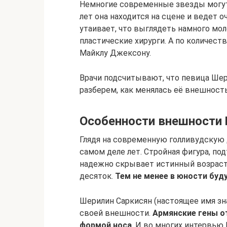
Немногие современные звезды могут 
лет она находится на сцене и ведет 
утаивает, что выглядеть намного мо
пластические хирурги. А по количес
Майклу Джексону.
Врачи подсчитывают, что певица Шер 
разберем, как менялась её внешность
Особенности внешности
Глядя на современную голливудскую д
самом деле лет. Стройная фигура, под
надежно скрывает истинный возраст
десяток.
Тем не менее в юности буд
Шерилин Саркисян (настоящее имя зн
своей внешности.
Армянские гены о
формой носа
. И во многих интервью