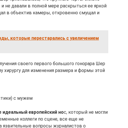
 и не давали в полной мере раскрыться ее яркой
дал в объектив камеры, откровенно смущал и
зды, которые перестарались с увеличением
олучения своего первого большого гонорара Шер
му хирургу для изменения размера и формы этой
стики) с мужем
е идеальный европейский но
с, который не могли
еменные коллеги по сцене, все еще не
на язвительные вопросы журналистов о