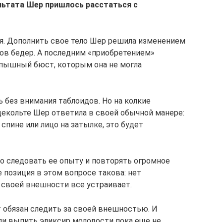
ультата Шер пришлось расстаться с
ся. Дополнить свое тело Шер решила изменением
в бедер. А последним «приобретением»
пышный бюст, которым она не могла
ь без внимания таблоидов. Но на колкие
декольте Шер ответила в своей обычной манере:
 спине или лицо на затылке, это будет
о следовать ее опыту и повторять огромное
 позиция в этом вопросе такова: нет
 своей внешности все устраивает.
т обязан следить за своей внешностью. И
ли выпить эликсир молодости пока еще не