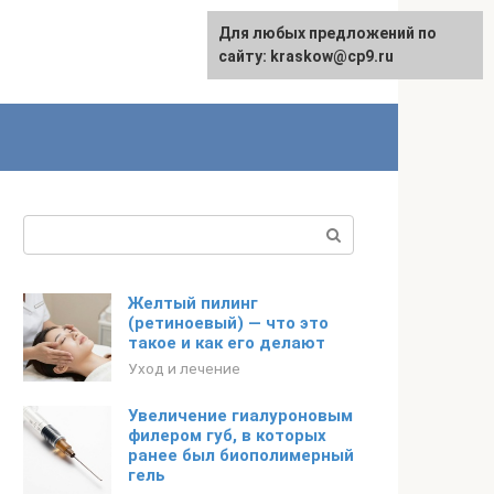
Для любых предложений по
сайту: kraskow@cp9.ru
Поиск:
Желтый пилинг
(ретиноевый) — что это
такое и как его делают
Уход и лечение
Увеличение гиалуроновым
филером губ, в которых
ранее был биополимерный
гель