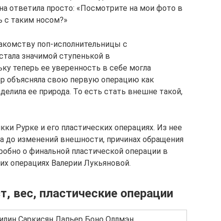
на ответила просто: «Посмотрите на мои фото в
ь с таким носом?»
накомству поп-исполнительницы с
стала значимой ступенькой в
ку теперь ее уверенность в себе могла
р объясняла свою первую операцию как
делила ее природа. То есть стать внешне такой,
ки Рурке и его пластических операциях. Из нее
ра до изменений внешности, причинах обращения
дробно о финальной пластической операции в
ких операциях Валерии Лукьяновой.
т, вес, пластические операции
лин Саркисян Лапьер Боно Оллмэн.