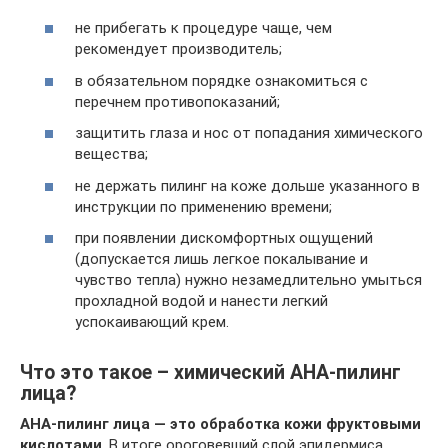
не прибегать к процедуре чаще, чем
рекомендует производитель;
в обязательном порядке ознакомиться с
перечнем противопоказаний;
защитить глаза и нос от попадания химического
вещества;
не держать пилинг на коже дольше указанного в
инструкции по применению времени;
при появлении дискомфортных ощущений
(допускается лишь легкое покалывание и
чувство тепла) нужно незамедлительно умыться
прохладной водой и нанести легкий
успокаивающий крем.
Чтo это тaкoe – химический AHA-пилинг
лицa?
AHA-пилинг лица — это обработка кожи фруктовыми
кислотами
. В итоге ороговевший слой эпидермиса