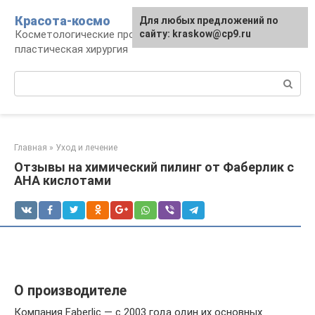
Перейти
Красота-космо
Для любых предложений по
к
Косметологические процедуры,
сайту: kraskow@cp9.ru
контенту
пластическая хирургия
Поиск:
Главная
»
Уход и лечение
Отзывы на химический пилинг от Фаберлик с
AHA кислотами
О производителе
Компания Faberlic — с 2003 года один их основных