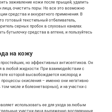
рить заживление кожи после прыщей, удалить
 лица, очистить поры. Но все это возможно
ции средства и аккуратного применения. В
то готовый текстильный отбеливатель,
ритель серных пробок в слуховых каналах.
ать бутылочку средства в аптеке, и пользуйтесь
ода на кожу
и простейших, но эффективных антисептиков. Он
я в любой жидкости. При взаимодействии с
ьтате которой высвобождается кислород и
ь процессы окисления – именно они негативно
том числе и болезнетворных), и на участки с
зволяет использовать ее для ухода за любым
отдельные участки лица выраженно воспаленные