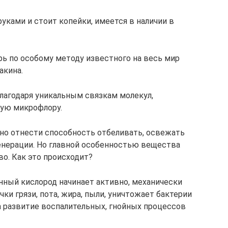
руками и стоит копейки, имеется в наличии в
рь по особому методу известного на весь мир
акина.
благодаря уникальным связкам молекул,
ую микрофлору.
о отнести способность отбеливать, освежать
енерации. Но главной особенностью вещества
о. Как это происходит?
енный кислород начинает активно, механически
ки грязи, пота, жира, пыли, уничтожает бактерии
а развитие воспалительных, гнойных процессов