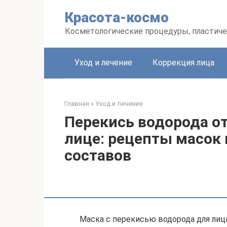
Перейти
Красота-космо
к
контенту
Косметологические процедуры, пластиче
Уход и лечение
Коррекция лица
Главная
»
Уход и лечение
Перекись водорода о
лице: рецепты масок
составов
Маска с перекисью водорода для лиц