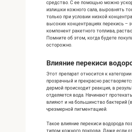
средство. С ее помощью можно уско
излишки кожного сала, выровнять тон
только при условии низкой концентра
высоких концентрациях перекись – э
компонент ракетного топлива, раство
Помните об этом, когда будете покуп
осторожно.
Влияние перекиси водор
Этот препарат относится к категори
прозрачный и прекрасно растворяетс
дермой происходит реакция, в резул
отделяется вода. Начинают протекат
влияют и на большинство бактерий (в 
чрезмерной пигментацией.
Такое влияние перекиси водорода по
типом кожного покрова. Даже если 