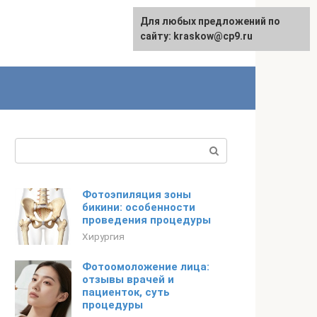
Для любых предложений по
сайту: kraskow@cp9.ru
Поиск:
Фотоэпиляция зоны
бикини: особенности
проведения процедуры
Хирургия
Фотоомоложение лица:
отзывы врачей и
пациенток, суть
процедуры