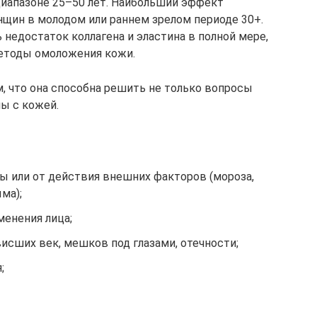
иапазоне 25–50 лет. Наибольший эффект
нщин в молодом или раннем зрелом периоде 30+.
недостаток коллагена и эластина в полной мере,
етоды омоложения кожи.
, что она способна решить не только вопросы
мы с кожей.
ы или от действия внешних факторов (мороза,
ма);
енения лица;
исших век, мешков под глазами, отечности;
;