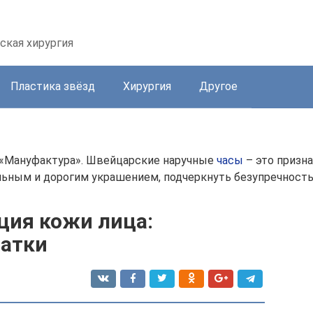
ская хирургия
Пластика звёзд
Хирургия
Другое
 «Мануфактура». Швейцарские наручные
часы
– это призна
льным и дорогим украшением, подчеркнуть безупречность
ция кожи лица:
татки