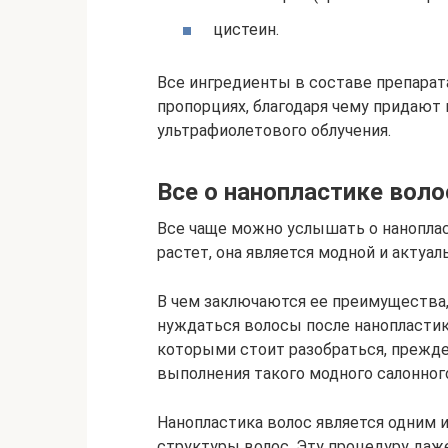
цистеин.
Все ингредиенты в составе препара
пропорциях, благодаря чему придают 
ультрафиолетового облучения.
Все о нанопластике воло
Все чаще можно услышать о нанопла
растет, она является модной и актуал
В чем заключаются ее преимущества,
нуждаться волосы после нанопласти
которыми стоит разобраться, прежде
выполнения такого модного салонного
Нанопластика волос является одним 
структуры волос. Эту процедуру да