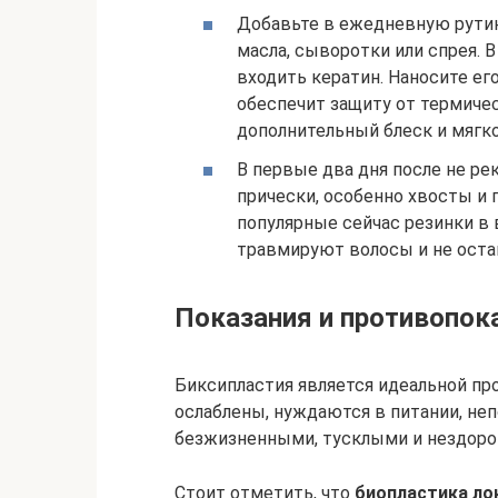
Добавьте в ежедневную рути
масла, сыворотки или спрея. 
входить кератин. Наносите ег
обеспечит защиту от термичес
дополнительный блеск и мягко
В первые два дня после не р
прически, особенно хвосты и
популярные сейчас резинки в
травмируют волосы и не оста
Показания и противопок
Биксипластия является идеальной пр
ослаблены, нуждаются в питании, не
безжизненными, тусклыми и нездор
Стоит отметить, что
биопластика ло