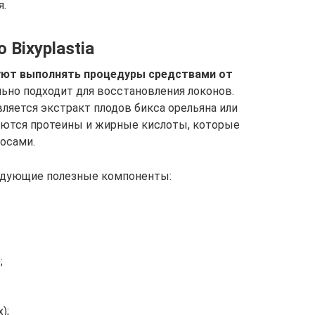
я.
 Bixyplastia
уют выполнять процедуры средствами от
ально подходит для восстановления локонов.
яется экстракт плодов бикса орельяна или
еются протеины и жирные кислоты, которые
лосами.
ледующие полезные компоненты:
;
);