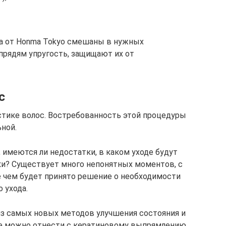
та от Honma Tokyo смешаны в нужных
прядям упругость, защищают их от
с
стике волос. Востребованность этой процедуры
ьной.
 имеются ли недостатки, в каком уходе будут
ки? Существует много непонятных моментов, с
 чем будет принято решение о необходимости
 ухода.
из самых новых методов улучшения состояния и
же можно отнести с кератиновому выпрямлению,