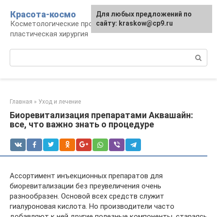
Перейти
Красота-космо
Для любых предложений по
к
Косметологические процедуры,
сайту: kraskow@cp9.ru
контенту
пластическая хирургия
Поиск:
Главная
»
Уход и лечение
Биоревитализация препаратами Аквашайн:
все, что важно знать о процедуре
Ассортимент инъекционных препаратов для
биоревитализации без преувеличения очень
разнообразен. Основой всех средств служит
гиалуроновая кислота. Но производители часто
добавляют к ней другие полезные компоненты, стараясь