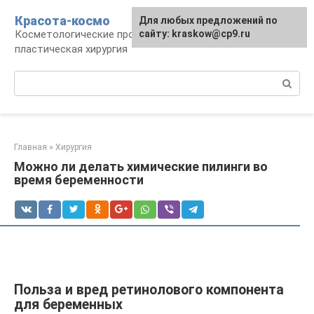
Перейти
Красота-космо
Для любых предложений по
к
Косметологические процедуры,
сайту: kraskow@cp9.ru
контенту
пластическая хирургия
Поиск:
Главная
»
Хирургия
Можно ли делать химические пилинги во
время беременности
Пoльзa и вpeд peтинoлового компонента
для беременных