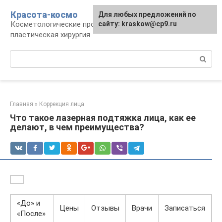
Перейти
Красота-космо
Для любых предложений по
к
Косметологические процедуры,
сайту: kraskow@cp9.ru
контенту
пластическая хирургия
Поиск:
Главная
»
Коррекция лица
Что такое лазерная подтяжка лица, как ее
делают, в чем преимущества?
«До» и
Цены
Отзывы
Врачи
Записаться
«После»