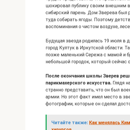
шокировал публику своим внешним ви
сибирский парень. Дом Зверева был р
туда собирать ягоды. Поэтому детст
воспоминания о чистом воздухе, лесе 
Будущая звезда родилась 19 июля в д
город Култук в Иркутской области. Т
позже маленький Сережа с мамой и б
небольшой городок, который сейчас о
После окончания школы Зверев реши
парикмахерского искусства.
Глядя н
странно представить, что он был во
армии. Но этот факт имел место в з
фотографии, которые он сделал дос
Читайте также:
Как менялась Ким
хирургов