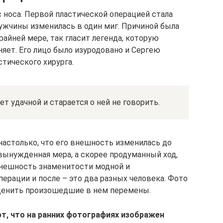
 носа. Первой пластической операцией стала
ужчины изменилась в один миг. Причиной была
райней мере, так гласит легенда, которую
яет. Его лицо было изуродовано и Сергею
тического хирурга.
т удачной и старается о ней не говорить.
астолько, что его внешность изменилась до
вынужденная мера, а скорее продуманный ход,
внешность знаменитости модной и
перации и после – это два разных человека. Фото
оценить произошедшие в нем перемены.
т, что на ранних фотографиях изображен