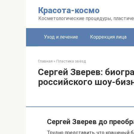
Перейти
Красота-космо
к
контенту
Косметологические процедуры, пластиче
Уход и лечение
Коррекция лица
Главная
»
Пластика звёзд
Сергей Зверев: биогр
российского шоу-биз
Сергей Зверев до преоб
Трудно представить, что крашеный б