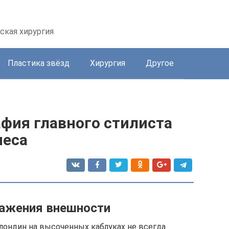
ская хирургия
Пластика звёзд
Хирургия
Другое
афия главного стилиста
неса
ражения внешности
лондин на высоченных каблуках не всегда