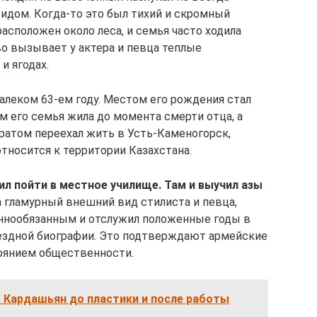
дом. Когда-то это был тихий и скромный
асположен около леса, и семья часто ходила
во вызывает у актера и певца теплые
и ягодах.
алеком 63-ем году. Местом его рождения стал
ам его семья жила до момента смерти отца, а
ратом переехал жить в Усть-Каменогорск,
тносится к территории Казахстана.
л пойти в местное училище. Там и выучил азы
а гламурный внешний вид стилиста и певца,
еннообязанным и отслужил положенные годы в
вездной биографии. Это подтверждают армейские
тоянием общественности.
 Кардашьян до пластики и после работы