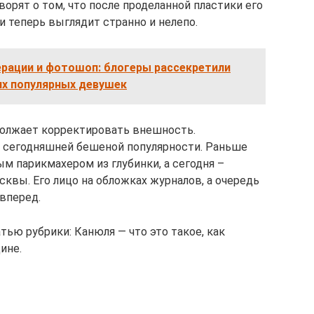
орят о том, что после проделанной пластики его
 теперь выглядит странно и нелепо.
ерации и фотошоп: блогеры рассекретили
их популярных девушек
должает корректировать внешность.
 сегодняшней бешеной популярности. Раньше
м парикмахером из глубинки, а сегодня –
квы. Его лицо на обложках журналов, а очередь
вперед.
ью рубрики: Канюля — что это такое, как
ине.