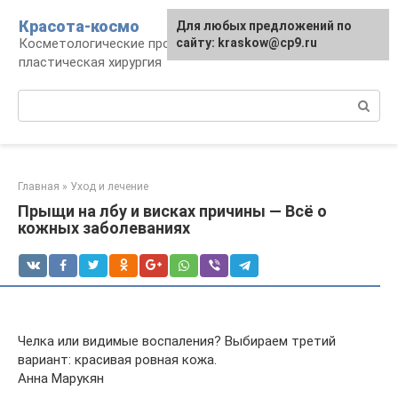
Перейти
Красота-космо
Для любых предложений по
к
Косметологические процедуры,
сайту: kraskow@cp9.ru
контенту
пластическая хирургия
Поиск:
Главная
»
Уход и лечение
Прыщи на лбу и висках причины — Всё о
кожных заболеваниях
Челка или видимые воспаления? Выбираем третий
вариант: красивая ровная кожа.
Анна Марукян