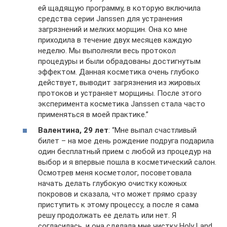
ей щадящую программу, в которую включила
средства серии Janssen для устранения
загрязнений и мелких морщин. Она ко мне
приходила в течение двух месяцев каждую
неделю. Мы выполняли весь протокол
процедуры и были обрадованы достигнутым
эффектом. Данная косметика очень глубоко
действует, выводит загрязнения из жировых
протоков и устраняет морщины. После этого
эксперимента косметика Janssen стала часто
применяться в моей практике.”
Валентина, 29 лет
: “Мне выпал счастливый
билет – на мое день рождение подруга подарила
один бесплатный прием с любой из процедур на
выбор и я впервые пошла в косметический салон.
Осмотрев меня косметолог, посоветовала
начать делать глубокую очистку кожных
покровов и сказала, что может прямо сразу
приступить к этому процессу, а после я сама
решу продолжать ее делать или нет. Я
согласилась, и она сделала мне чистку Holy Land.