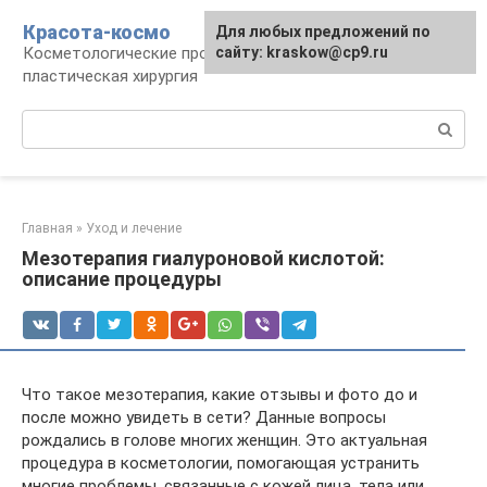
Перейти
Красота-космо
Для любых предложений по
к
Косметологические процедуры,
сайту: kraskow@cp9.ru
контенту
пластическая хирургия
Поиск:
Главная
»
Уход и лечение
Мезотерапия гиалуроновой кислотой:
описание процедуры
Что такое мезотерапия, какие отзывы и фото до и
после можно увидеть в сети? Данные вопросы
рождались в голове многих женщин. Это актуальная
процедура в косметологии, помогающая устранить
многие проблемы, связанные с кожей лица, тела или