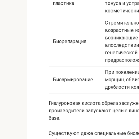
пластика
тонуса и устр
косметически
Стремительно
возрастные и
возникающие
Биорепарация
впоследствии
генетической
предрасполож
При появлении
Биоармирование
морщин, обви
дряблости ко
Гиалуроновая кислота обрела заслуж
производители запускают целые линей
базе.
Существуют даже специальные биоло