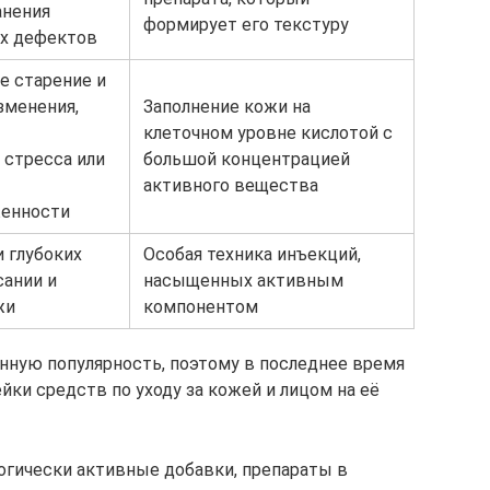
анения
формирует его текстуру
х дефектов
е старение и
зменения,
Заполнение кожи на
клеточном уровне кислотой с
 стресса или
большой концентрацией
активного вещества
енности
 глубоких
Особая техника инъекций,
сании и
насыщенных активным
жи
компонентом
енную популярность, поэтому в последнее время
ки средств по уходу за кожей и лицом на её
гически активные добавки, препараты в