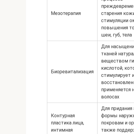
преждевреме
Мезотерапия
старения кожи
стимуляции о
повышения то
шеи, губ, тела
Для насыщени
тканей натур
веществом ги
кислотой, кот
Биоревитализация
стимулирует 
восстановлен
применяется н
волосах
Для придания
Контурная
формы наруж
пластика лица,
покровам и ор
интимная
также поддер