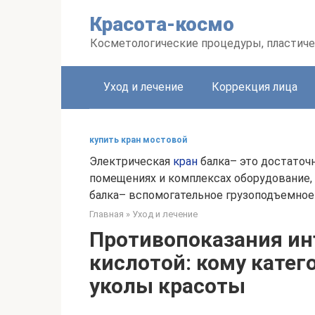
Перейти
Красота-космо
к
контенту
Косметологические процедуры, пластиче
Уход и лечение
Коррекция лица
купить кран мостовой
Электрическая
кран
балка– это достаточ
помещениях и комплексах оборудование, 
балка– вспомогательное грузоподъемное 
Главная
»
Уход и лечение
Противопоказания ин
кислотой: кому кате
уколы красоты