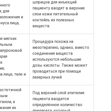
шприцов для инъекций
нного
пациенту вводят в верхние
; для
слои кожи питательный
моложения и
коктейль из полезных
нуса лица,
веществ
я мягких
Процедура похожа на
альным
мезотерапию, однако, вместо
алуроновой
соединения веществ
орая
используются небольшие
их
дозы кислоты. Также может
ие;
проводиться при помощи
а лице, теле и
лазерных лучей
 эстетичной
Под верхний слой эпителия
ным
пациента вводится
ганом, а
определённое количество
жания их
препарата, который