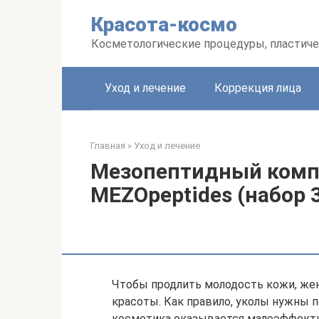
Перейти
Красота-космо
к
контенту
Косметологические процедуры, пластиче
Уход и лечение
Коррекция лица
Главная
»
Уход и лечение
Мезопептидный компл
MEZOpeptides (набор 3
Чтобы продлить молодость кожи, же
красоты. Как правило, уколы нужны п
косметика оказывается малоэффекти