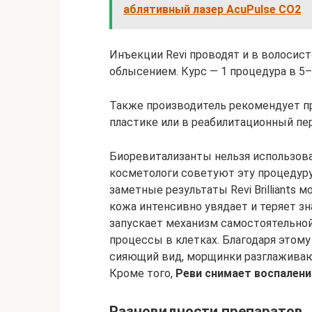
аблятивный лазер AcuPulse СО2
Инъекции Revi проводят и в волосист
облысением. Курс — 1 процедура в 5–
Также производитель рекомендует п
пластике или в реабилитационный пер
Биоревитализанты нельзя использова
косметологи советуют эту процедуру
заметные результаты Revi Brilliants 
кожа интенсивно увядает и теряет зн
запускает механизм самостоятельно
процессы в клетках. Благодаря этом
сияющий вид, морщинки разглаживаю
Кроме того,
Реви снимает воспалени
Разновидности препаратов