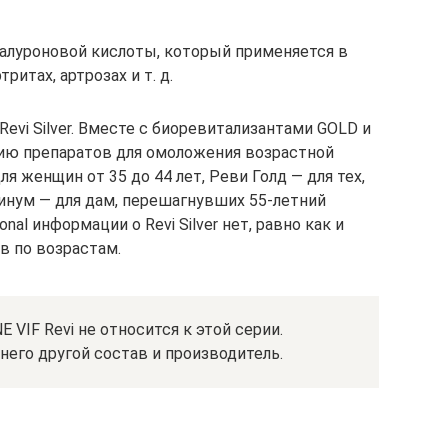
гиалуроновой кислоты, который применяется в
ритах, артрозах и т. д.
evi Silver. Вместе с биоревитализантами GOLD и
рию препаратов для омоложения возрастной
я женщин от 35 до 44 лет, Реви Голд — для тех,
тинум — для дам, перешагнувших 55-летний
nal информации о Revi Silver нет, равно как и
в по возрастам.
 VIF Revi не относится к этой серии.
него другой состав и производитель.