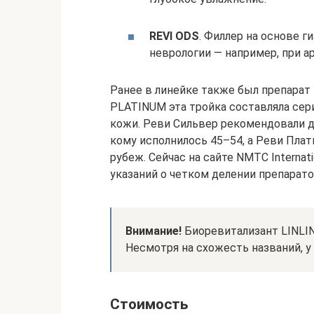
REVI ODS
. Филлер на основе 
неврологии — например, при арт
Ранее в линейке также был препарат R
PLATINUM эта тройка составляла се
кожи. Реви Сильвер рекомендовали дл
кому исполнилось 45–54, а Реви Пла
рубеж. Сейчас на сайте NMTC Internatio
указаний о четком делении препарато
Внимание!
Биоревитализант LINLINE
Несмотря на схожесть названий, у 
Стоимость