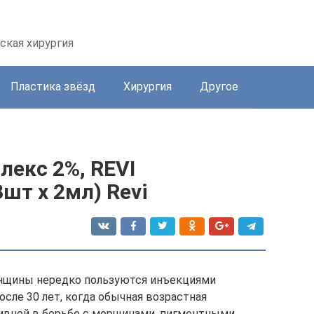
ская хирургия
Пластика звёзд
Хирургия
Другое
екс 2%, REVI
шт х 2мл) Revi
нщины нередко пользуются инъекциями
осле 30 лет, когда обычная возрастная
вной в борьбе с морщинами, пигментными