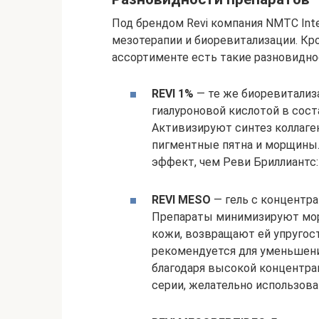
Под брендом Revi компания NMTC Inte
мезотерапии и биоревитализации. Кро
ассортименте есть такие разновидно
REVI 1%
— те же биоревитализ
гиалуроновой кислотой в соста
Активизируют синтез коллаге
пигментные пятна и морщины
эффект, чем Реви Бриллиантс:
REVI MESO
— гель с концентра
Препараты минимизируют мор
кожи, возвращают ей упругос
рекомендуется для уменьшени
благодаря высокой концентрац
серии, желательно использова