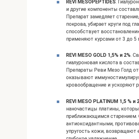
REVI MESOPEPTIDES
. Гиалуро
и другие компоненты составл
Препарат замедляет старение
покрова, убирает круги под г
способствует восстановлени
применяют курсами от 3 до 5 
REVI MESO GOLD 1,5% и 2%
. С
гиалуроновая кислота в соста
Препараты Реви Мезо Голд от
оказывают иммуностимулирую
кровообращение и ускоряют р
REVI MESO PLATINUM 1,5 % и 
наночастицы платины, которы
приближающимся старением. 
антиоксидантными, противов
упругость кожи, возвращают 
глубокое увлажнение.