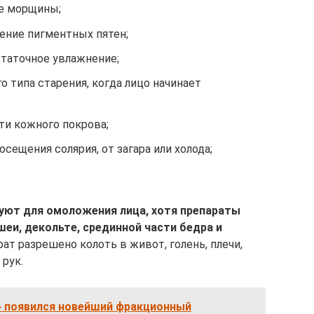
е морщины;
ение пигментных пятен;
статочное увлажнение;
типа старения, когда лицо начинает
ти кожного покрова;
сещения солярия, от загара или холода;
уют для омоложения лица, хотя препараты
шеи, декольте, срединной части бедра и
ат разрешено колоть в живот, голень, плечи,
рук.
» появился новейший фракционный