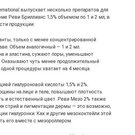
rnational выпускает несколько препаратов для
ме Реви Бриллианс 1,5% объемом по 1 и 2 мл, в
сти продукции:
анты, только с менее концентрированной
ве. Объем аналогичный — 1 и 2 мл.
на и эластина, сужают поры, уменьшают
. Оказывают чуть менее продолжительный
 одной процедуры хватает на 4 месяца.
цией гиалуроновой кислоты 1,5% и 2%.
щины на лице и теле, повышают плотность
ть и естественный цвет. Реви Мезо 2% также
я стрий и пигментации дермы — это возможно,
ии гиалуронки. Как и другие мезококтейли этой
ть его вместе с мезороллером.