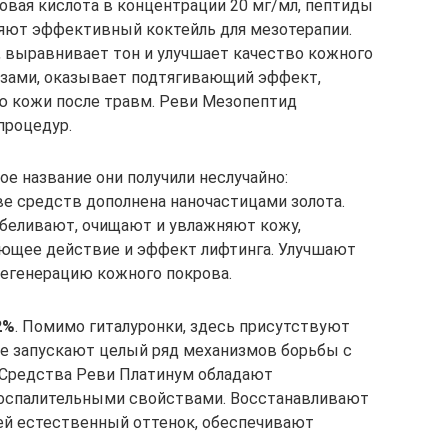
новая кислота в концентрации 20 мг/мл, пептиды
яют эффективный коктейль для мезотерапии.
, выравнивает тон и улучшает качество кожного
лазами, оказывает подтягивающий эффект,
ю кожи после травм. Реви Мезопептид
процедур.
вое название они получили неслучайно:
ве средств дополнена наночастицами золота.
беливают, очищают и увлажняют кожу,
щее действие и эффект лифтинга. Улучшают
егенерацию кожного покрова.
2%
. Помимо гиталуронки, здесь присутствуют
е запускают целый ряд механизмов борьбы с
Средства Реви Платинум обладают
оспалительными свойствами. Восстанавливают
ей естественный оттенок, обеспечивают