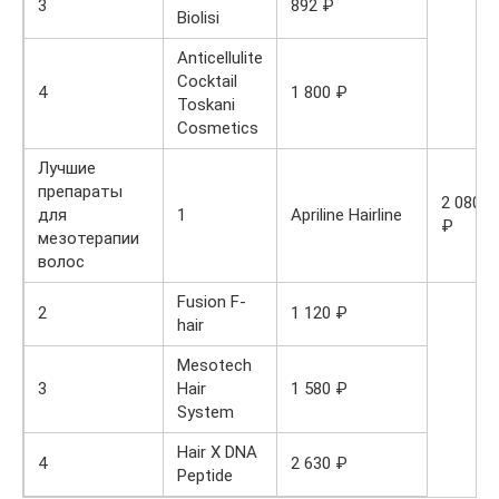
3
892 ₽
Biolisi
Anticellulite
Cocktail
4
1 800 ₽
Toskani
Cosmetics
Лучшие
препараты
2 080
для
1
Apriline Hairline
₽
мезотерапии
волос
Fusion F-
2
1 120 ₽
hair
Mesotech
3
Hair
1 580 ₽
System
Hair X DNA
4
2 630 ₽
Peptide