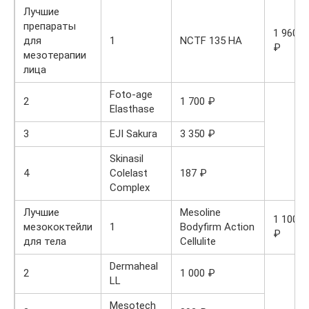
Лучшие
препараты
1 960
для
1
NCTF 135 НА
₽
мезотерапии
лица
Foto-age
2
1 700 ₽
Elasthase
3
EJI Sakura
3 350 ₽
Skinasil
4
Colelast
187 ₽
Complex
Лучшие
Mesoline
1 100
мезококтейли
1
Bodyfirm Action
₽
для тела
Cellulite
Dermaheal
2
1 000 ₽
LL
Mesotech