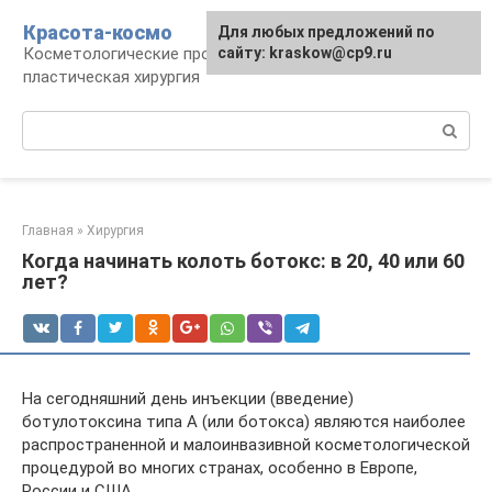
Перейти
Красота-космо
Для любых предложений по
к
Косметологические процедуры,
сайту: kraskow@cp9.ru
контенту
пластическая хирургия
Поиск:
Главная
»
Хирургия
Когда начинать колоть ботокс: в 20, 40 или 60
лет?
На сегодняшний день инъекции (введение)
ботулотоксина типа А (или ботокса) являются наиболее
распространенной и малоинвазивной косметологической
процедурой во многих странах, особенно в Европе,
России и США.