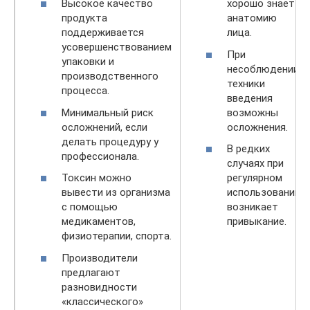
Высокое качество
хорошо знает
продукта
анатомию
поддерживается
лица.
усовершенствованием
При
упаковки и
несоблюдении
производственного
техники
процесса.
введения
Минимальный риск
возможны
осложнений, если
осложнения.
делать процедуру у
В редких
профессионала.
случаях при
Токсин можно
регулярном
вывести из организма
использовании
с помощью
возникает
медикаментов,
привыкание.
физиотерапии, спорта.
Производители
предлагают
разновидности
«классического»