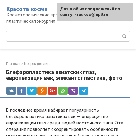
Перейти
Красота-космо
Для любых предложений по
к
Косметологические процедуры,
сайту: kraskow@cp9.ru
контенту
пластическая хирургия
Поиск:
Главная
»
Коррекция лица
Блефаропластика азиатских глаз,
европеизация век, эпикантопластика, фото
В последнее время набирает популярность
блефаропластика азиатских век — операция по
европеизации глаз среди людей восточного типа. Эта
операция позволяет скорректировать особенности
монголоидных век, делая взгляд более открытым и