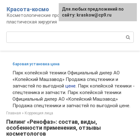
Перейти
Красота-космо
Для любых предложений по
к
Косметологические процедуры,
сайту: kraskow@cp9.ru
контенту
пластическая хирургия
Поиск:
баровая установка цена
Парк копейской техники Официальный дилер АО
«Копейский Машзавод» Продажа спецтехники и
запчастей по выгодной
цене
. Парк копейской техники -
спецтехника и запчасти. Парк копейской техники
Официальный дилер АО «Копейский Машзавод»
Продажа спецтехники и запчастей по выгодной цене.
Главная
»
Коррекция лица
Пилинг «Ренофаз»: состав, виды,
особенности применения, отзывы
косметологов