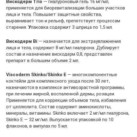
Вискодерм Trio
— гиалуроновый гель 16 мг/мл,
применяется для биоревитализации больших участков
лица и тела. Повышает защитные свойства,
выравнивает тон и рельеф, препятствует процессам
старения.
У
паковка содержит 3 шприца по 1,5 мл.
Вискодерм Bi
— назначается для экстраувлажнения
лица и тела, содержит 8 мг/мл гиалурона. Дублирует
состав и назначение вискодерм 0,8, представлен
препарат в большем объеме 2 мл.
Viscoderm Skinko/Skinko E
— многокомпонентные
коктейли для комплексного ухода после 30 лет,
назначаются в комплексе антивозрастной программы,
при лечении жирной, воспаленной дермы, розацеи.
Применяется для коррекции объемов тела, избавления
от целлюлита. Состав содержит аминокислоты,
минералы, витамины. Skinko включает 2 мг/мл гиалурона,
Skinko E — 32 мг/мл. Выпускается упаковкой по 10
флаконов, в ампулах по 5 мл.