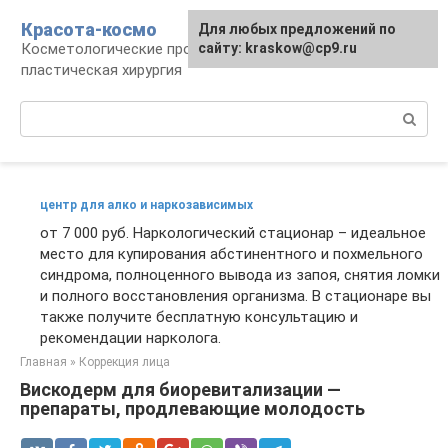
Перейти
Красота-космо
Для любых предложений по
к
Косметологические процедуры,
сайту: kraskow@cp9.ru
контенту
пластическая хирургия
Поиск:
центр для алко и наркозависимых
от 7 000 руб. Наркологический стационар – идеальное
место для купирования абстинентного и похмельного
синдрома, полноценного вывода из запоя, снятия ломки
и полного восстановления организма. В стационаре вы
также получите бесплатную консультацию и
рекомендации нарколога.
Главная
»
Коррекция лица
Вискодерм для биоревитализации —
препараты, продлевающие молодость