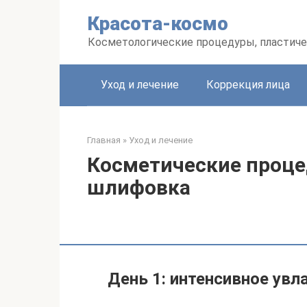
Перейти
Красота-космо
к
контенту
Косметологические процедуры, пластиче
Уход и лечение
Коррекция лица
Главная
»
Уход и лечение
Косметические проце
шлифовка
День 1: интенсивное ув