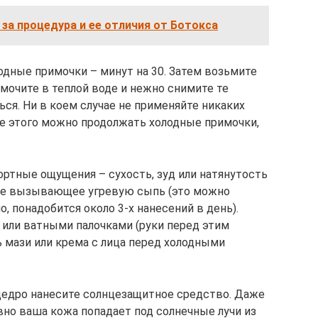
 за процедура и ее отличия от Ботокса
одные примочки – минут на 30. Затем возьмите
мочите в теплой воде и нежно снимите те
ься. Ни в коем случае не применяйте никаких
ле этого можно продолжать холодные примочки,
ртные ощущения – сухость, зуд или натянутость
не вызывающее угревую сыпь (это можно
о, понадобится около 3-х нанесений в день).
или ватными палочками (руки перед этим
 мази или крема с лица перед холодными
щедро нанесите солнцезащитное средство. Даже
авно ваша кожа попадает под солнечные лучи из