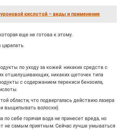
уроновой кислотой – виды и применение
оторая еще не готова к этому.
 царапать.
дукты по уходу за кожей: никаких средств с
их отшелушивающих, никаких щеточек типа
продукты с содержанием перекиси бензоила,
ислоты.
той области, что подвергалась действию лазера
ли выщипывать волоски).
 по себе горячая вода не принесет вреда, но
ет не самым приятным. Сейчас лучше умываться