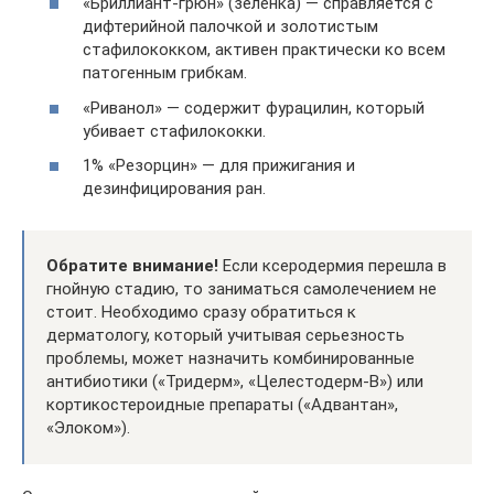
«Бриллиант-грюн» (зелёнка) — справляется с
дифтерийной палочкой и золотистым
стафилококком, активен практически ко всем
патогенным грибкам.
«Риванол» — содержит фурацилин, который
убивает стафилококки.
1% «Резорцин» — для прижигания и
дезинфицирования ран.
Обратите внимание!
Если ксеродермия перешла в
гнойную стадию, то заниматься самолечением не
стоит. Необходимо сразу обратиться к
дерматологу, который учитывая серьезность
проблемы, может назначить комбинированные
антибиотики («Тридерм», «Целестодерм-В») или
кортикостероидные препараты («Адвантан»,
«Элоком»).