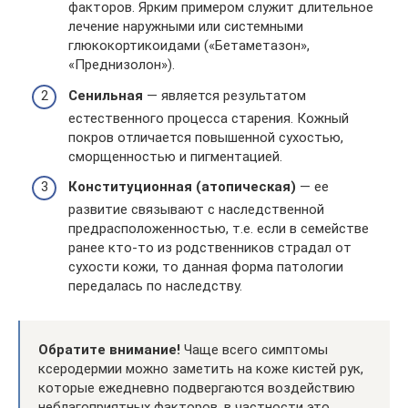
факторов. Ярким примером служит длительное
лечение наружными или системными
глюкокортикоидами («Бетаметазон»,
«Преднизолон»).
Сенильная
— является результатом
естественного процесса старения. Кожный
покров отличается повышенной сухостью,
сморщенностью и пигментацией.
Конституционная (атопическая)
— ее
развитие связывают с наследственной
предрасположенностью, т.е. если в семействе
ранее кто-то из родственников страдал от
сухости кожи, то данная форма патологии
передалась по наследству.
Обратите внимание!
Чаще всего симптомы
ксеродермии можно заметить на коже кистей рук,
которые ежедневно подвергаются воздействию
неблагоприятных факторов, в частности это