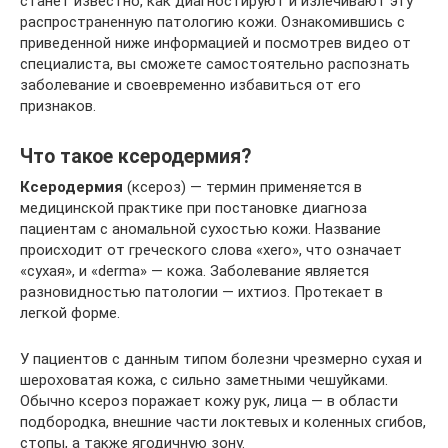
станет известно, как диагностируют и излечивают эту
распространенную патологию кожи. Ознакомившись с
приведенной ниже информацией и посмотрев видео от
специалиста, вы сможете самостоятельно распознать
заболевание и своевременно избавиться от его
признаков.
Что такое ксеродермия?
Ксеродермия
(ксероз) — термин применяется в
медицинской практике при постановке диагноза
пациентам с аномальной сухостью кожи. Название
происходит от греческого слова «xero», что означает
«сухая», и «derma» — кожа. Заболевание является
разновидностью патологии — ихтиоз. Протекает в
легкой форме.
У пациентов с данным типом болезни чрезмерно сухая и
шероховатая кожа, с сильно заметными чешуйками.
Обычно ксероз поражает кожу рук, лица — в области
подбородка, внешние части локтевых и коленных сгибов,
стопы, а также ягодичную зону.