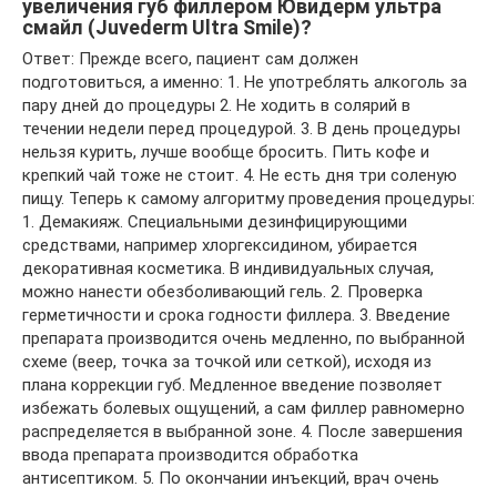
увеличения губ филлером Ювидерм ультра
смайл (Juvederm Ultra Smile)?
Ответ: Прежде всего, пациент сам должен
подготовиться, а именно: 1. Не употреблять алкоголь за
пару дней до процедуры 2. Не ходить в солярий в
течении недели перед процедурой. 3. В день процедуры
нельзя курить, лучше вообще бросить. Пить кофе и
крепкий чай тоже не стоит. 4. Не есть дня три соленую
пищу. Теперь к самому алгоритму проведения процедуры:
1. Демакияж. Специальными дезинфицирующими
средствами, например хлоргексидином, убирается
декоративная косметика. В индивидуальных случая,
можно нанести обезболивающий гель. 2. Проверка
герметичности и срока годности филлера. 3. Введение
препарата производится очень медленно, по выбранной
схеме (веер, точка за точкой или сеткой), исходя из
плана коррекции губ. Медленное введение позволяет
избежать болевых ощущений, а сам филлер равномерно
распределяется в выбранной зоне. 4. После завершения
ввода препарата производится обработка
антисептиком. 5. По окончании инъекций, врач очень