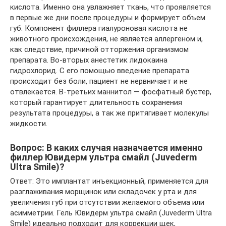
кислота. Именно она увлажняет ткань, что проявляется
в первые же дни после процедуры и формирует объем
губ. Компонент филлера гиалуроновая кислота не
животного происхождения, не является аллергеном и,
как следствие, причиной отторжения организмом
препарата. Во-вторых анестетик лидокаина
гидрохлорид. С его помощью введение препарата
происходит без боли, пациент не нервничает и не
отвлекается. В-третьих маннитол — фосфатный бустер,
который гарантирует длительность сохранения
результата процедуры, а так же притягивает молекулы
жидкости.
Вопрос: В каких случая назначается именно
филлер Ювидерм ультра смайл (Juvederm
Ultra Smile)?
Ответ: Это имплантат инъекционный, применяется для
разглаживания морщинок или складочек у рта и для
увеличения губ при отсутствии желаемого объема или
асимметрии. Гель Ювидерм ультра смайл (Juvederm Ultra
Smile) идеально подходит для коррекции щек,