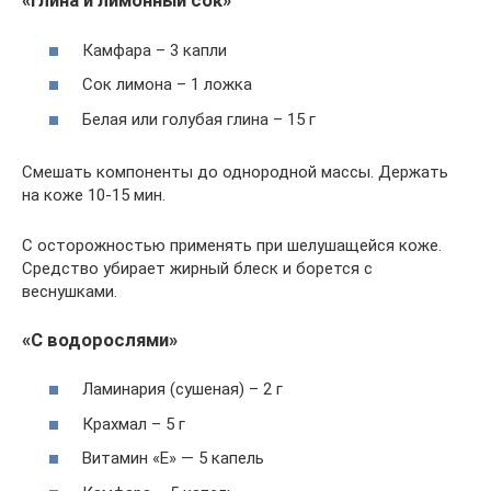
«Глина и лимонный сок»
Камфара – 3 капли
Сок лимона – 1 ложка
Белая или голубая глина – 15 г
Смешать компоненты до однородной массы. Держать
на коже 10-15 мин.
С осторожностью применять при шелушащейся коже.
Средство убирает жирный блеск и борется с
веснушками.
«С водорослями»
Ламинария (сушеная) – 2 г
Крахмал – 5 г
Витамин «Е» — 5 капель