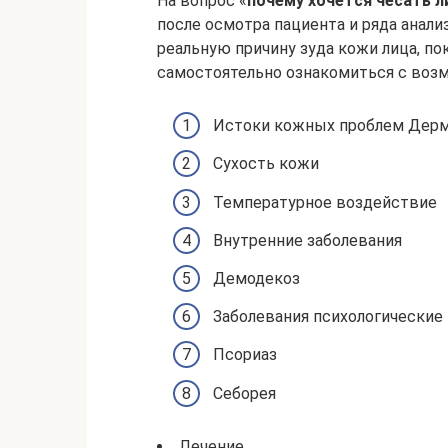
На вопрос «
почему хочется чесать л
после осмотра пациента и ряда анали
реальную причину зуда кожи лица, п
самостоятельно ознакомиться с воз
Истоки кожных проблем Дер
Сухость кожи
Температурное воздействие
Внутренние заболевания
Демодекоз
Заболевания психологические
Псориаз
Себорея
Лечение