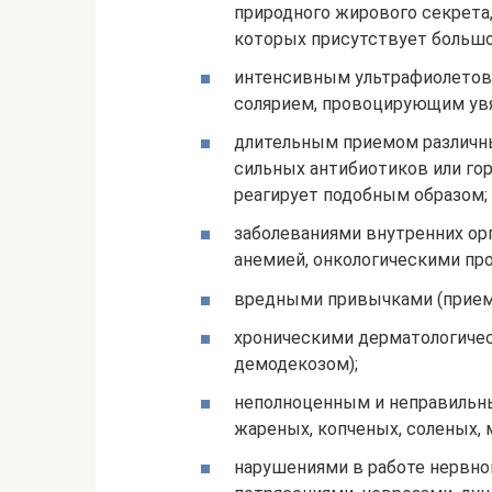
природного жирового секрета,
которых присутствует большо
интенсивным ультрафиолетов
солярием, провоцирующим увя
длительным приемом различн
сильных антибиотиков или го
реагирует подобным образом;
заболеваниями внутренних орг
анемией, онкологическими про
вредными привычками (приемо
хроническими дерматологическ
демодекозом);
неполноценным и неправильн
жареных, копченых, соленых, 
нарушениями в работе нервно