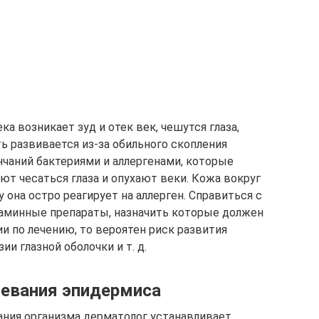
ка возникает зуд и отек век, чешутся глаза,
ь развивается из-за обильного скопления
чаний бактериями и аллергенами, которые
ают чесаться глаза и опухают веки. Кожа вокруг
у она остро реагирует на аллерген. Справиться с
аминные препараты, назначить которые должен
и по лечению, то вероятен риск развития
ии глазной оболочки и т. д.
левания эпидермиса
ания организма дерматолог устанавливает