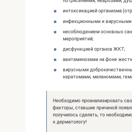
потрясениями, неврозами, д
интоксикацией организма (отр
инфекционными и вирусными 
несоблюдением основных сан
мероприятий;
дисфункцией органов ЖКТ;
авитаминозами на фоне жестки
вирусными доброкачественны
кератомами, меланомами, гем
Необходимо проанализировать сво
факторы, ставшие причиной появлен
получилось сделать, то необходи
к дерматологу!