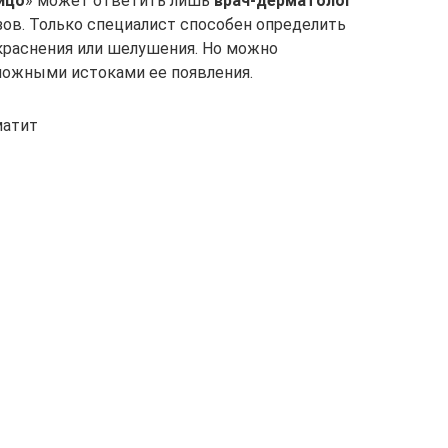
ицо
» может ответить лишь
врач-дерматолог
зов. Только специалист способен определить
окраснения или шелушения. Но можно
можными истоками ее появления.
матит