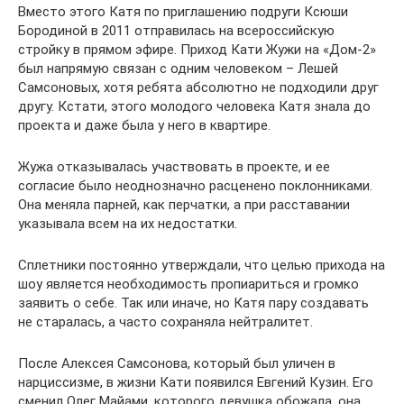
Вместо этого Катя по приглашению подруги Ксюши
Бородиной в 2011 отправилась на всероссийскую
стройку в прямом эфире. Приход Кати Жужи на «Дом-2»
был напрямую связан с одним человеком – Лешей
Самсоновых, хотя ребята абсолютно не подходили друг
другу. Кстати, этого молодого человека Катя знала до
проекта и даже была у него в квартире.
Жужа отказывалась участвовать в проекте, и ее
согласие было неоднозначно расценено поклонниками.
Она меняла парней, как перчатки, а при расставании
указывала всем на их недостатки.
Сплетники постоянно утверждали, что целью прихода на
шоу является необходимость пропиариться и громко
заявить о себе. Так или иначе, но Катя пару создавать
не старалась, а часто сохраняла нейтралитет.
После Алексея Самсонова, который был уличен в
нарциссизме, в жизни Кати появился Евгений Кузин. Его
сменил Олег Майами, которого девушка обожала, она