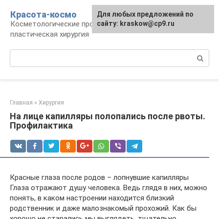
Перейти
Красота-космо
Для любых предложений по
к
Косметологические процедуры,
сайту: kraskow@cp9.ru
контенту
пластическая хирургия
Поиск:
Главная
»
Хирургия
На лице капилляры полопались после рвоты.
Профилактика
Красные глаза после родов – лопнувшие капилляры
Глаза отражают душу человека. Ведь глядя в них, можно
понять, в каком настроении находится близкий
родственник и даже малознакомый прохожий. Как бы
хорошо не старались мы выглядеть, тщательно