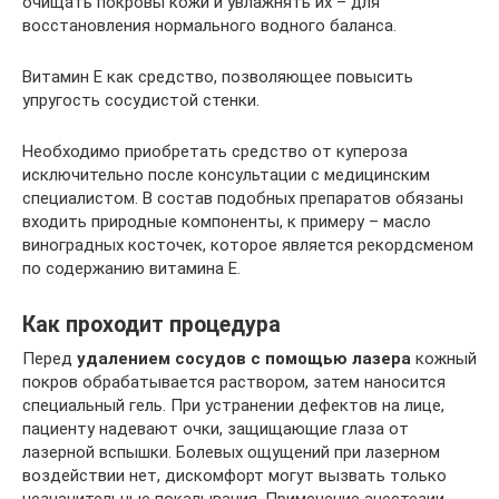
очищать покровы кожи и увлажнять их – для
восстановления нормального водного баланса.
Витамин Е как средство, позволяющее повысить
упругость сосудистой стенки.
Необходимо приобретать средство от купероза
исключительно после консультации с медицинским
специалистом. В состав подобных препаратов обязаны
входить природные компоненты, к примеру – масло
виноградных косточек, которое является рекордсменом
по содержанию витамина E.
Как проходит процедура
Перед
удалением сосудов с помощью лазера
кожный
покров обрабатывается раствором, затем наносится
специальный гель. При устранении дефектов на лице,
пациенту надевают очки, защищающие глаза от
лазерной вспышки. Болевых ощущений при лазерном
воздействии нет, дискомфорт могут вызвать только
незначительные покалывания. Применение анестезии