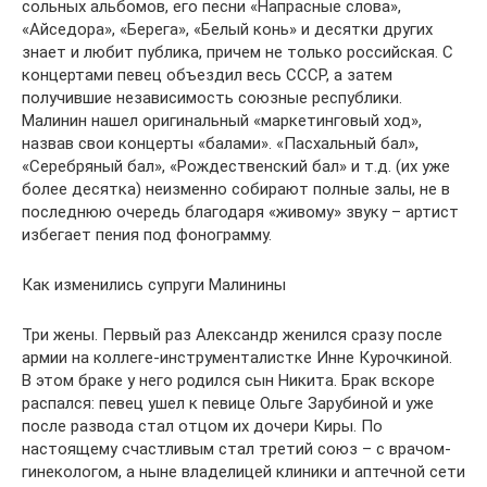
сольных альбомов, его песни «Напрасные слова»,
«Айседора», «Берега», «Белый конь» и десятки других
знает и любит публика, причем не только российская. С
концертами певец объездил весь СССР, а затем
получившие независимость союзные республики.
Малинин нашел оригинальный «маркетинговый ход»,
назвав свои концерты «балами». «Пасхальный бал»,
«Серебряный бал», «Рождественский бал» и т.д. (их уже
более десятка) неизменно собирают полные залы, не в
последнюю очередь благодаря «живому» звуку – артист
избегает пения под фонограмму.
Как изменились супруги Малинины
Три жены. Первый раз Александр женился сразу после
армии на коллеге-инструменталистке Инне Курочкиной.
В этом браке у него родился сын Никита. Брак вскоре
распался: певец ушел к певице Ольге Зарубиной и уже
после развода стал отцом их дочери Киры. По
настоящему счастливым стал третий союз – с врачом-
гинекологом, а ныне владелицей клиники и аптечной сети