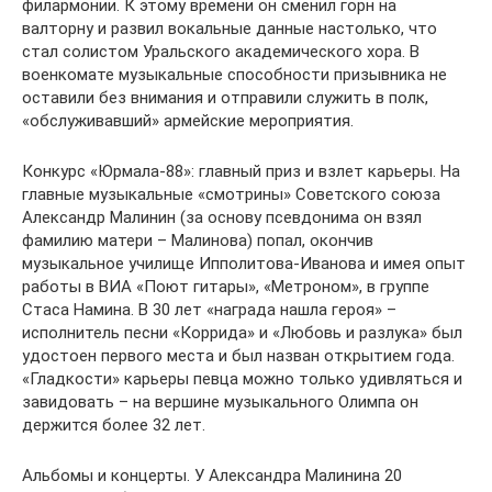
филармонии. К этому времени он сменил горн на
валторну и развил вокальные данные настолько, что
стал солистом Уральского академического хора. В
военкомате музыкальные способности призывника не
оставили без внимания и отправили служить в полк,
«обслуживавший» армейские мероприятия.
Конкурс «Юрмала-88»: главный приз и взлет карьеры. На
главные музыкальные «смотрины» Советского союза
Александр Малинин (за основу псевдонима он взял
фамилию матери – Малинова) попал, окончив
музыкальное училище Ипполитова-Иванова и имея опыт
работы в ВИА «Поют гитары», «Метроном», в группе
Стаса Намина. В 30 лет «награда нашла героя» –
исполнитель песни «Коррида» и «Любовь и разлука» был
удостоен первого места и был назван открытием года.
«Гладкости» карьеры певца можно только удивляться и
завидовать – на вершине музыкального Олимпа он
держится более 32 лет.
Альбомы и концерты. У Александра Малинина 20