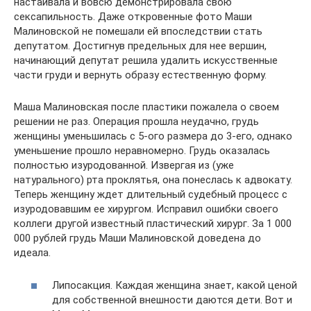
настаивала и вовсю демонстрировала свою
сексапильность. Даже откровенные фото Маши
Малиновской не помешали ей впоследствии стать
депутатом. Достигнув предельных для нее вершин,
начинающий депутат решила удалить искусственные
части груди и вернуть образу естественную форму.
Маша Малиновская после пластики пожалела о своем
решении не раз. Операция прошла неудачно, грудь
женщины уменьшилась с 5-ого размера до 3-его, однако
уменьшение прошло неравномерно. Грудь оказалась
полностью изуродованной. Извергая из (уже
натурального) рта проклятья, она понеслась к адвокату.
Теперь женщину ждет длительный судебный процесс с
изуродовавшим ее хирургом. Исправил ошибки своего
коллеги другой известный пластический хирург. За 1 000
000 рублей грудь Маши Малиновской доведена до
идеала.
Липосакция. Каждая женщина знает, какой ценой
для собственной внешности даются дети. Вот и