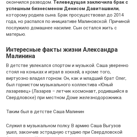
окончился разводом.
Телеведущая заключила брак с
успешным бизнесменом Денисом Давиташвили
,
которому родила сына. Брак просуществовал до 2014
года, но распался по инициативе Малиновской. Причиной
послужило домашнее насилие. Сын остался жить с
матерью.
Интересные факты жизни Александра
Малинина
В детстве увлекался спортом и музыкой. Саша уверенно
стоял на коньках и играл в хоккей, а кроме того,
виртуозно владел горном. Он, как и младший брат Олег,
был горнистом музыкального коллектива «Юный
лазаревец» (Лазарев – летчик космонавт, родившийся в
Свердловске) при местном Доме железнодорожника.
Таким был в детстве Саша Малинин
Служил в музыкальном полку. В армию Саша Выгузов
ушел, закончив эстрадную студию при Свердловской