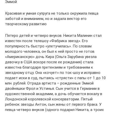
Эммой
Красивая и умная супруга не только окружила певца
заботой и вниманием, но и задала вектор его
творческому развитию
Пятеро детей и четверо внуков. Никита Малинин стал
известен после телешоу «Фабрика звезд». Его
популярность быстро «улетучилась». По словам
молодого человека, он был к ней просто не готов.
«Американскую» дочь Кира (Ольга Зарубина увезла
девочку в США вскоре после ее рождения) стала
известна благодаря претензиям и требованиям к
звездному отцу. Она «кочует» по ток-шоу и исправно
подает иски в суд, пытаясь «стрясти» с папы от 1 до 10
млн. рублей. Отрада артиста – рожденные Эммой
двойняшки Фрол и Устинья. Сын учится в Германии в
художественной академии, а дочь обучается вокалу в
Лондонской королевской консерватории. Пятый
ребенок звезды Антон, сын жены от первого брака. У
певца четверо внуков (одного подарил Никита, а троих