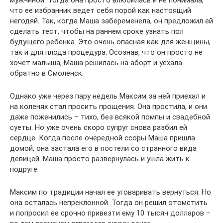
что ее избранник ведет себя порой как настоящий
негодяй. Так, когда Маша забеременела, он предложил ей
сделать тест, чтобы на раннем сроке узнать пол
будущего ребенка. Это очень опасная как для женщины,
так и для плода процедура. Осознав, что он просто не
хочет малыша, Маша решилась на аборт и уехала
обратно в Смоленск.
Однако уже через пару недель Максим за ней приехал и
на коленях стал просить прощения. Она простила, и они
даже поженились – тихо, без всякой помпы и свадебной
суеты. Но уже очень скоро супруг снова разбил ей
сердце. Когда после очередной ссоры Маша пришла
домой, она застала его в постели со странного вида
девицей. Маша просто развернулась и ушла жить к
подруге.
Максим по традиции начал ее уговаривать вернуться. Но
она осталась непреклонной. Тогда он решил отомстить
и попросил ее срочно привезти ему 10 тысяч долларов –