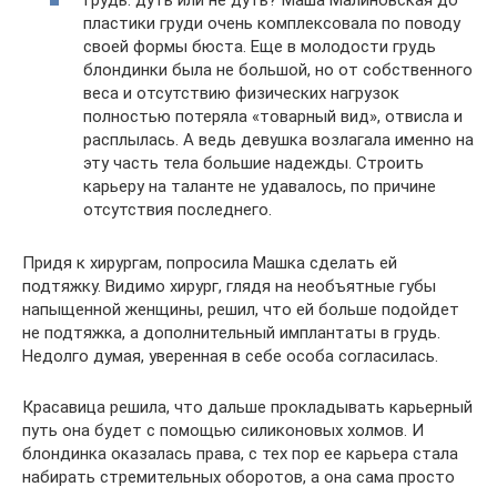
Грудь: дуть или не дуть? Маша Малиновская до
пластики груди очень комплексовала по поводу
своей формы бюста. Еще в молодости грудь
блондинки была не большой, но от собственного
веса и отсутствию физических нагрузок
полностью потеряла «товарный вид», отвисла и
расплылась. А ведь девушка возлагала именно на
эту часть тела большие надежды. Строить
карьеру на таланте не удавалось, по причине
отсутствия последнего.
Придя к хирургам, попросила Машка сделать ей
подтяжку. Видимо хирург, глядя на необъятные губы
напыщенной женщины, решил, что ей больше подойдет
не подтяжка, а дополнительный имплантаты в грудь.
Недолго думая, уверенная в себе особа согласилась.
Красавица решила, что дальше прокладывать карьерный
путь она будет с помощью силиконовых холмов. И
блондинка оказалась права, с тех пор ее карьера стала
набирать стремительных оборотов, а она сама просто