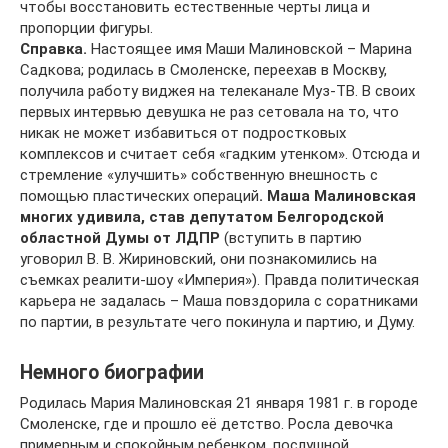
чтобы восстановить естественные черты лица и
пропорции фигуры.
Справка.
Настоящее имя Маши Малиновской – Марина
Садкова; родилась в Смоленске, переехав в Москву,
получила работу виджея на телеканале Муз-ТВ. В своих
первых интервью девушка не раз сетовала на то, что
никак не может избавиться от подростковых
комплексов и считает себя «гадким утенком». Отсюда и
стремление «улучшить» собственную внешность с
помощью пластических операций
. Маша Малиновская
многих удивила, став депутатом Белгородской
областной Думы от ЛДПР
(вступить в партию
уговорил В. В. Жириновский, они познакомились на
съемках реалити-шоу «Империя»). Правда политическая
карьера не задалась – Маша повздорила с соратниками
по партии, в результате чего покинула и партию, и Думу.
Немного биографии
Родилась Мария Малиновская 21 января 1981 г. в городе
Смоленске, где и прошло её детство. Росла девочка
примерным и спокойным ребенком, послушной,