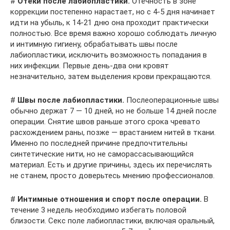
#
Отеки после лабиопластики.
Отечность в зоне
коррекции постепенно нарастает, но с 4-5 дня начинает
идти на убыль, к 14-21 дню она проходит практически
полностью. Все время важно хорошо соблюдать личную
и интимную гигиену, обрабатывать швы после
лабиопластики, исключить возможность попадания в
них инфекции. Первые день-два они кровят
незначительно, затем выделения крови прекращаются.
#
Швы после лабиопластики.
Послеоперационные швы
обычно держат 7 — 10 дней, но не больше 14 дней после
операции. Снятие швов раньше этого срока чревато
расхождением раны, позже — врастанием нитей в ткани.
Именно по последней причине предпочтительны
синтетические нити, но не саморассасывающийся
материал. Есть и другие причины, здесь их перечислять
не станем, просто доверьтесь мнению профессионалов.
#
Интимные отношения и спорт после операции.
В
течение 3 недель необходимо избегать половой
близости. Секс поле лабиопластики, включая оральный,