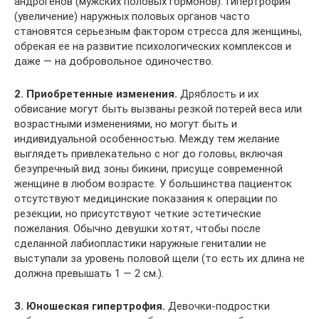
андрогенов (мужских половых гормонов). Гипертрофия
(увеличение) наружных половых органов часто
становятся серьезным фактором стресса для женщины,
обрекая ее на развитие психологических комплексов и
даже — на добровольное одиночество.
2. Приобретенные изменения.
Дряблость и их
обвисание могут быть вызваны резкой потерей веса или
возрастными изменениями, но могут быть и
индивидуальной особенностью. Между тем желание
выглядеть привлекательно с ног до головы, включая
безупречный вид зоны бикини, присуще современной
женщине в любом возрасте. У большинства пациенток
отсутствуют медицинские показания к операции по
резекции, но присутствуют четкие эстетические
пожелания. Обычно девушки хотят, чтобы после
сделанной лабиопластики наружные гениталии не
выступали за уровень половой щели (то есть их длина не
должна превышать 1 — 2 см.).
3. Юношеская гипертрофия.
Девочки-подростки