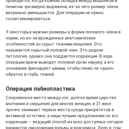
проводится, когда кожная складка между мошонкой и
пенисом чрезмерно выражена, из-за чего размер члена
визуально уменьшается. Для операции не нужно
госпитализироваться.
У некоторых мужчин размеры и форма полового члена в
норме, но из-за врожденных анатомических
особенностей он скрыт тканями мошонки. Это
называется скрытый половой член. Это редкая
патология, однако она поддается коррекции. В ходе
операции врачи выводят половой орган наружу, а его
основание фиксируют швами, чтобы пенис не «ушел»
обратно в глубь тканей.
Операция лабиопластика
Сокровенное место между ног, долгое время царство
молчания и смущения для многих женщин, в 21 веке
прочно занимает первые места среди приоритетов в
интимной эстетике, а наши лучшие предложения по его
коррекции — ведущий способ из всех доступных сегодня
вариантов омоложения вульвы и влагалища. Дело в том,