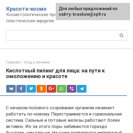
Перейти
Красота-космо
Для любых предложений по
к
Косметологические процедуры,
сайту: kraskow@cp9.ru
контенту
пластическая хирургия
Поиск:
Главная
»
Уход и лечение
Кислотный пилинг для лица: на пути к
омоложению и красоте
С началом полового созревания организм начинает
работать по-новому. Перестраивается и гормональная
система. Сальные и потовые железы работают более
активно. Из-за этого поры забиваются гораздо
быстрее, чем раньше. На коже появляются неприятный