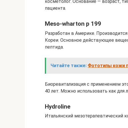
косметолог. Основание — возраст, т
пациента.
Meso-wharton p 199
Разработан в Америке. Производитс
Кореи. Основное действующее вещес
пептида.
Читайте также:
Фототипы кожи п
Биоревитализация с применением это
40 лет. Можно использовать как для ли
Hydroline
Итальянский мезотерапевтический к