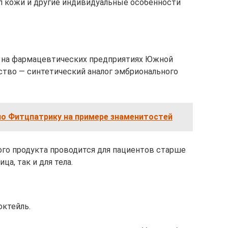
ип кожи и другие индивидуальные особенности
я на фармацевтических предприятиях Южной
тво — синтетический аналог эмбрионального
о Фитцпатрику на примере знаменитостей
го продукта проводится для пациентов старше
ца, так и для тела.
октейль.