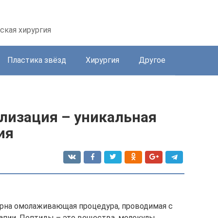
ская хирургия
Пластика звёзд
Хирургия
Другое
лизация – уникальная
ия
ярна омолаживающая процедура, проводимая с
пии. Пептиды – это вещества, молекулы