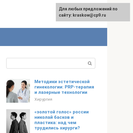
Для любых предложений по
сайту: kraskow@cp9.ru
Поиск:
Методики эстетической
гинекологии: PRP-терапия
и лазерные технологии
Хирургия
«золотой голос» россии
николай басков и
пластика: над чем
трудились хирурги?