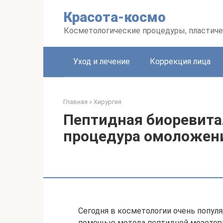
Перейти
Красота-космо
к
контенту
Косметологические процедуры, пластиче
Уход и лечение
Коррекция лица
Главная
»
Хирургия
Пептидная биоревита
процедура омоложен
Сегодня в косметологии очень попул
помощью метода пептидной мезотера