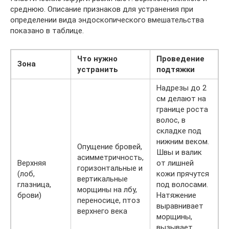
среднюю. Описание признаков для устранения при
определении вида эндоскопического вмешательства
показано в таблице.
Что нужно
Проведение
Зона
устранить
подтяжки
Надрезы до 2
см делают на
границе роста
волос, в
складке под
нижним веком.
Опущение бровей,
Швы и валик
асимметричность,
Верхняя
от лишней
горизонтальные и
(лоб,
кожи прячутся
вертикальные
глазница,
под волосами.
морщины на лбу,
брови)
Натяжение
переносице, птоз
выравнивает
верхнего века
морщины,
вызывает