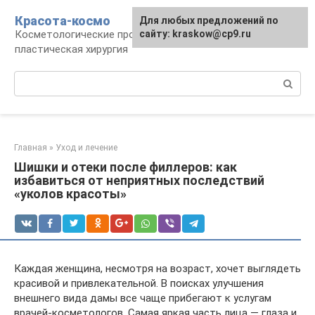
Перейти
Красота-космо
Для любых предложений по
к
Косметологические процедуры,
сайту: kraskow@cp9.ru
контенту
пластическая хирургия
Поиск:
Главная
»
Уход и лечение
Шишки и отеки после филлеров: как
избавиться от неприятных последствий
«уколов красоты»
Каждая женщина, несмотря на возраст, хочет выглядеть
красивой и привлекательной. В поисках улучшения
внешнего вида дамы все чаще прибегают к услугам
врачей-косметологов. Самая яркая часть лица — глаза и