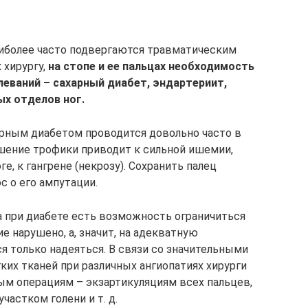
наиболее часто подвергаются травматическим
 хирургу,
на стопе и ее пальцах необходимость
леваний – сахарный диабет, эндартериит,
ых отделов ног.
харным диабетом проводится довольно часто в
шение трофики приводит к сильной ишемии,
е, к гангрене (некрозу). Сохранить палец
с о его ампутации.
а при диабете есть возможность ограничиться
е нарушено, а, значит, на адекватную
я только надеяться. В связи со значительными
их тканей при различных ангиопатиях хирурги
ым операциям – экзартикуляциям всех пальцев,
частком голени и т. д.