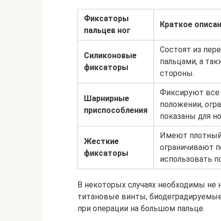
Фиксаторы
Краткое описа
пальцев ног
Состоят из пе
Силиконовые
пальцами, а та
фиксаторы
стороны.
Фиксируют все 
Шарнирные
положении, огр
приспособления
показаны для н
Имеют плотный 
Жесткие
ограничивают п
фиксаторы
использовать по
В некоторых случаях необходимы не 
титановые винты, биодеградируемые
при операции на большом пальце.