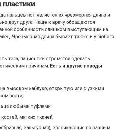
 пластики
 пальцев ног, является их чрезмерная длина и
но друг друга. Чаще к врачу обращаются
 данной особенности слишком выступающим на
алец. Чрезмерная длина бывает также и у любого
сть тела, пациентки стремятся сделать
тетическим причинам.
Есть и другие поводы
на высоком каблуке, открытую или с узкими
скомфорта;
льца любыми туфлями;
костей, мягких тканей;
образная, вальгусная), возникающие по разным