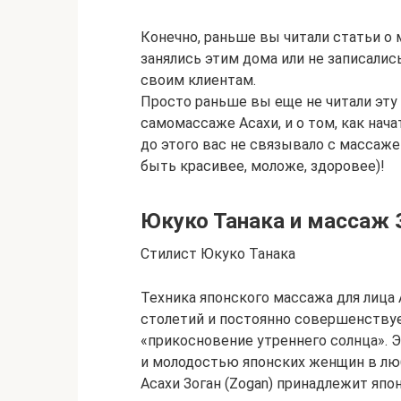
Конечно, раньше вы читали статьи о м
занялись этим дома или не записались
своим клиентам.
Просто раньше вы еще не читали эту
самомассаже Асахи, и о том, как нач
до этого вас не связывало с массаже
быть красивее, моложе, здоровее)!
Юкуко Танака и массаж З
Стилист Юкуко Танака
Техника японского массажа для лица 
столетий и постоянно совершенствуе
«прикосновение утреннего солнца». 
и молодостью японских женщин в лю
Асахи Зоган (Zogan) принадлежит япо