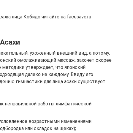
ажа лица Кобидо читайте на facesave.ru
 Асахи
екательный, ухоженный внешний вид, а потому,
японский омолаживающий массаж, захочет скорее
р методики утверждает, что японский
одходящая далеко не каждому. Ввиду его
дению гимнастики для лица асахи существует
нак неправильной работы лимфатической
бусловленное возрастными изменениями
одбородка или складок на щеках);