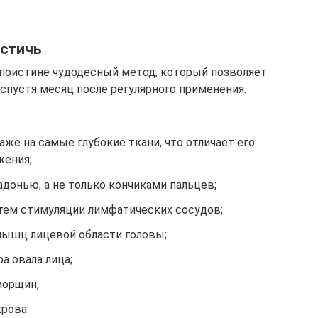
остичь
оистине чудодесный метод, который позволяет
спустя месяц после регулярного применения.
е на самые глубокие ткани, что отличает его
жения;
донью, а не только кончиками пальцев;
тем стимуляции лимфатических сосудов;
ышц лицевой области головы;
а овала лица;
орщин;
рова.