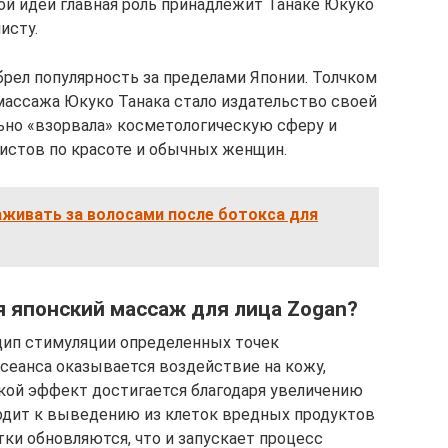
й идеи главная роль принадлежит Танаке Юкуко
исту.
брел популярность за пределами Японии. Толчком
массажа Юкуко Танака стало издательство своей
льно «взорвала» косметологическую сферу и
истов по красоте и обычных женщин.
аживать за волосами после ботокса для
я японский массаж для лица Zogan?
цип стимуляции определенных точек
сеанса оказывается воздействие на кожу,
кой эффект достигается благодаря увеличению
одит к выведению из клеток вредных продуктов
ки обновляются, что и запускает процесс