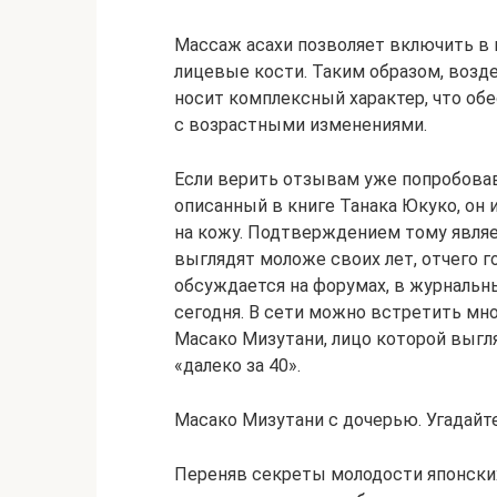
Массаж асахи позволяет включить в
лицевые кости. Таким образом, возд
носит комплексный характер, что о
с возрастными изменениями.
Если верить отзывам уже попробова
описанный в книге Танака Юкуко, он
на кожу. Подтверждением тому являе
выглядят моложе своих лет, отчего г
обсуждается на форумах, в журнальны
сегодня. В сети можно встретить м
Масако Мизутани, лицо которой выгл
«далеко за 40».
Масако Мизутани с дочерью. Угадайте
Переняв секреты молодости японск