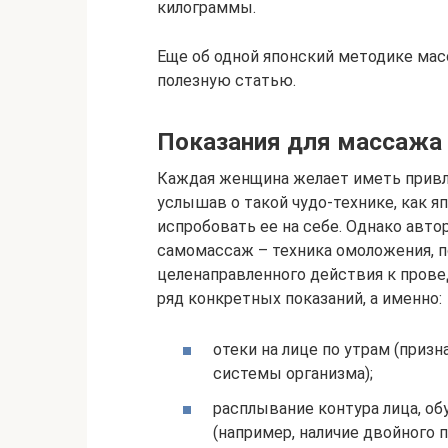
килограммы.
Еще об одной японский методике масс
полезную статью.
Показания для массажа
Каждая женщина желает иметь привл
услышав о такой чудо-технике, как 
испробовать ее на себе. Однако авто
самомассаж – техника омоложения, п
целенаправленного действия к прове
ряд конкретных показаний, а именно:
отеки на лице по утрам (приз
системы организма);
расплывание контура лица, о
(например, наличие двойного п