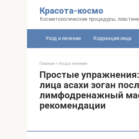
Перейти
Красота-космо
к
контенту
Косметологические процедуры, пластиче
Уход и лечение
Коррекция лица
Главная
»
Уход и лечение
Простые упражнения
лица асахи зоган посл
лимфодренажный мас
рекомендации