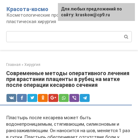
Перейти
Красота-космо
Для любых предложений по
к
Косметологические процедуры,
сайту: kraskow@cp9.ru
контенту
пластическая хирургия
Поиск:
Главная
»
Хирургия
Современные методы оперативного лечения
при врастании плаценты в рубец на матке
после операции кесарево сечения
Пластырь после кесарева может быть
водонепроницаемым, стягивающим, силиконовым и
ранозаживляющим. Он наносится на шов, меняется 1 раз
в сутки. Пластырь обеспечивает отсутствие боли у