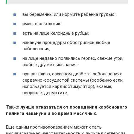
вы беременны или кормите ребенка грудью;
имеете онкологию;
есть на лице келоидные рубцы;
накануне процедуры обострились любые
заболевания;
на лице недавно появились герпес, свежие угри,
любые другие высыпания;
при виталиго, сахарном диабете, заболеваниях
сердечно-сосудистой системы (особенно если
используется кардиостимулятор), экземе,
псориазе, дерматите.
Также
лучше отказаться от проведения карбонового
пилинга накануне и во время месячных
.
Еще одним противопоказанием может стать
индивидуальная чувствительность к диоксиду углерода.