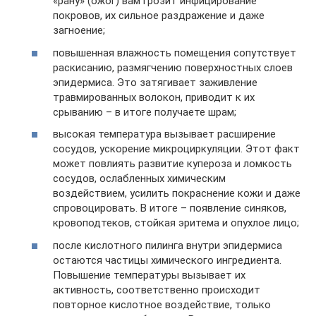
«рану» (ожог) вам грозит инфицирование
покровов, их сильное раздражение и даже
загноение;
повышенная влажность помещения сопутствует
раскисанию, размягчению поверхностных слоев
эпидермиса. Это затягивает заживление
травмированных волокон, приводит к их
срыванию – в итоге получаете шрам;
высокая температура вызывает расширение
сосудов, ускорение микроциркуляции. Этот факт
может повлиять развитие купероза и ломкость
сосудов, ослабленных химическим
воздействием, усилить покраснение кожи и даже
спровоцировать. В итоге – появление синяков,
кровоподтеков, стойкая эритема и опухлое лицо;
после кислотного пилинга внутри эпидермиса
остаются частицы химического ингредиента.
Повышение температуры вызывает их
активность, соответственно происходит
повторное кислотное воздействие, только