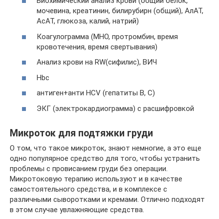
Биохимический анализ крови (общий белок,
мочевина, креатинин, билирубирн (общий), АлАТ,
АсАТ, глюкоза, калий, натрий)
Коагулограмма (МНО, протромбин, время
кровотечения, время свертывания)
Анализ крови на RW(сифилис), ВИЧ
Hbc
антиген+анти HCV (гепатиты В, С)
ЭКГ (электрокардиограмма) с расшифровкой
Микроток для подтяжки груди
О том, что такое микроток, знают немногие, а это еще
одно популярное средство для того, чтобы устранить
проблемы с провисанием груди без операции.
Микротоковую терапию используют и в качестве
самостоятельного средства, и в комплексе с
различными сыворотками и кремами. Отлично подходят
в этом случае увлажняющие средства.