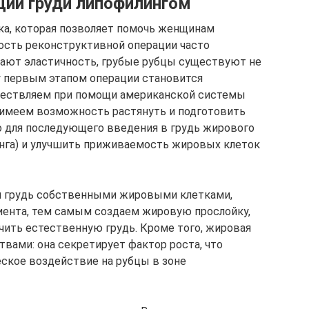
ции груди липофилингом
ка, которая позволяет помочь женщинам
ость реконструктивной операции часто
ивают эластичность, грубые рубцы существуют не
му первым этапом операции становится
ществляем при помощи американской системы
 имеем возможность растянуть и подготовить
во для последующего введения в грудь жирового
инга) и улучшить приживаемость жировых клеток
 грудь собственными жировыми клетками,
иента, тем самым создаем жировую прослойку,
чить естественную грудь. Кроме того, жировая
вами: она секретирует фактор роста, что
ское воздействие на рубцы в зоне