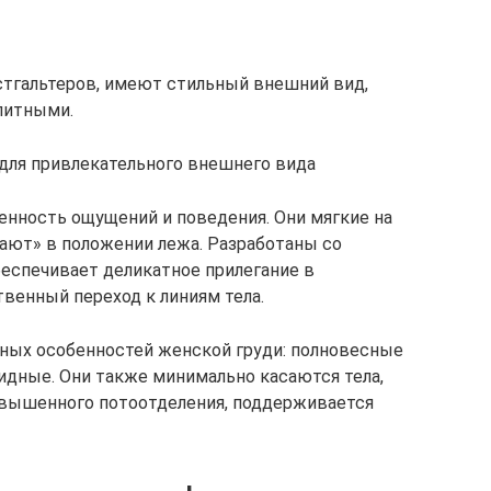
стгальтеров, имеют стильный внешний вид,
слитными.
 для привлекательного внешнего вида
нность ощущений и поведения. Они мягкие на
дают» в положении лежа. Разработаны со
беспечивает деликатное прилегание в
венный переход к линиям тела.
чных особенностей женской груди: полновесные
видные. Они также минимально касаются тела,
овышенного потоотделения, поддерживается