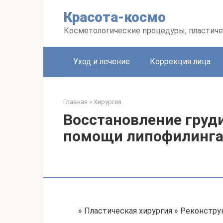
Перейти
Красота-космо
к
контенту
Косметологические процедуры, пластиче
Уход и лечение
Коррекция лица
Главная
»
Хирургия
Восстановление груд
помощи липофилинг
» Пластическая хирургия » Реконстр