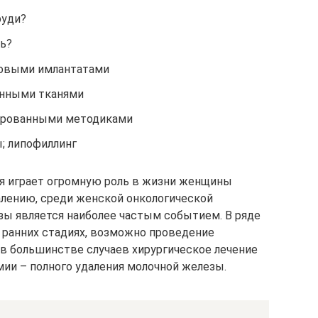
руди?
ь?
новыми имлантатами
енными тканями
ированными методиками
; липофиллинг
рая играет огромную роль в жизни женщины
алению, среди женской онкологической
зы является наиболее частым событием. В ряде
а ранних стадиях, возможно проведение
 в большинстве случаев хирургическое лечение
ии – полного удаления молочной железы.