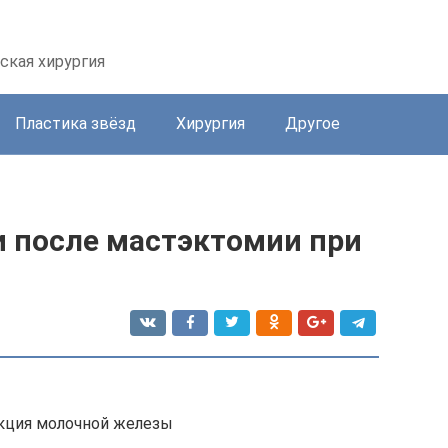
ская хирургия
Пластика звёзд
Хирургия
Другое
и после мастэктомии при
а
укция молочной железы