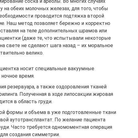
рование соска и ареолы. Во многих случаях
 на обеих молочных железах, для того, чтобы
необходимости проводится подтяжка второй
ие. Наш метод позволяет бережно и корректно
ставляя на теле дополнительных шрамов или
ациентки (даже те, что испытывали некоторые
 на свете не сделают шага назад – их моральное
твительно велико.
ациентка носит специальные вакуумные
 ночное время.
ия резервуара, а также оздоровления тканей
илинга. Полученная в ходе липосакции жировая
ится в область груди.
ой формы и объема в уже подготовленные ткани
вой аутотрансплантат. По желание пациента
руди. Часто требуется одномоментная операция
 для создания симметрии.